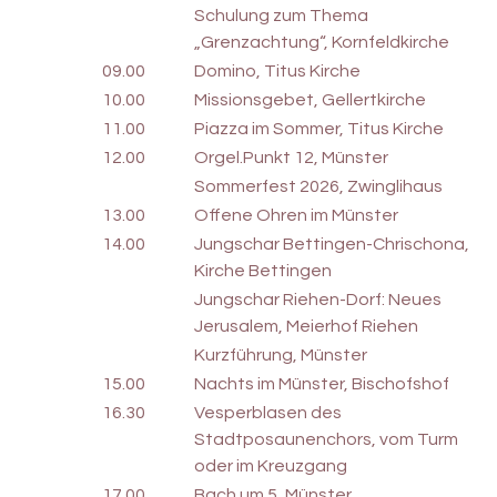
Schulung zum Thema
„Grenzachtung“, Kornfeldkirche
09.00
Domino, Titus Kirche
10.00
Missionsgebet, Gellertkirche
11.00
Piazza im Sommer, Titus Kirche
12.00
Orgel.Punkt 12, Münster
Sommerfest 2026, Zwinglihaus
13.00
Offene Ohren im Münster
14.00
Jungschar Bettingen-Chrischona,
Kirche Bettingen
Jungschar Riehen-Dorf: Neues
Jerusalem, Meierhof Riehen
Kurzführung, Münster
15.00
Nachts im Münster, Bischofshof
16.30
Vesperblasen des
Stadtposaunenchors, vom Turm
oder im Kreuzgang
17.00
Bach um 5, Münster