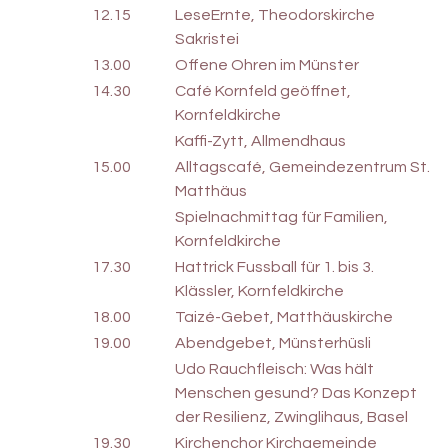
12.15
LeseErnte, Theodorskirche
Sakristei
13.00
Offene Ohren im Münster
14.30
Café Kornfeld geöffnet,
Kornfeldkirche
Kaffi-Zytt, Allmendhaus
15.00
Alltagscafé, Gemeindezentrum St.
Matthäus
Spielnachmittag für Familien,
Kornfeldkirche
17.30
Hattrick Fussball für 1. bis 3.
Klässler, Kornfeldkirche
18.00
Taizé-Gebet, Matthäuskirche
19.00
Abendgebet, Münsterhüsli
Udo Rauchfleisch: Was hält
Menschen gesund? Das Konzept
der Resilienz, Zwinglihaus, Basel
19.30
Kirchenchor Kirchgemeinde