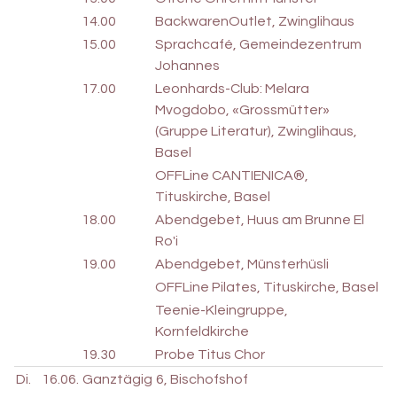
14.00
BackwarenOutlet, Zwinglihaus
15.00
Sprachcafé, Gemeindezentrum
Johannes
17.00
Leonhards-Club: Melara
Mvogdobo, «Grossmütter»
(Gruppe Literatur), Zwinglihaus,
Basel
OFFLine CANTIENICA®,
Tituskirche, Basel
18.00
Abendgebet, Huus am Brunne El
Ro'i
19.00
Abendgebet, Münsterhüsli
OFFLine Pilates, Tituskirche, Basel
Teenie-Kleingruppe,
Kornfeldkirche
19.30
Probe Titus Chor
Di.
16.06.
Ganztägig
6, Bischofshof