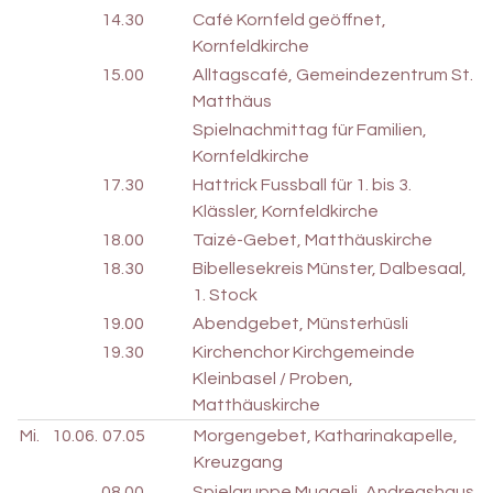
14.30
Café Kornfeld geöffnet,
Kornfeldkirche
15.00
Alltagscafé, Gemeindezentrum St.
Matthäus
Spielnachmittag für Familien,
Kornfeldkirche
17.30
Hattrick Fussball für 1. bis 3.
Klässler, Kornfeldkirche
18.00
Taizé-Gebet, Matthäuskirche
18.30
Bibellesekreis Münster, Dalbesaal,
1. Stock
19.00
Abendgebet, Münsterhüsli
19.30
Kirchenchor Kirchgemeinde
Kleinbasel / Proben,
Matthäuskirche
Mi.
10.06.
07.05
Morgengebet, Katharinakapelle,
Kreuzgang
08.00
Spielgruppe Muggeli, Andreashaus