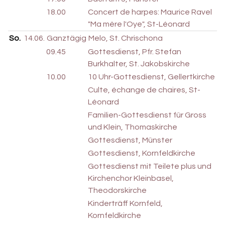
18.00
Concert de harpes: Maurice Ravel
"Ma mère l'Oye", St-Léonard
So.
14.06.
Ganztägig
Melo, St. Chrischona
09.45
Gottesdienst, Pfr. Stefan
Burkhalter, St. Jakobskirche
10.00
10 Uhr-Gottesdienst, Gellertkirche
Culte, échange de chaires, St-
Léonard
Familien-Gottesdienst für Gross
und Klein, Thomaskirche
Gottesdienst, Münster
Gottesdienst, Kornfeldkirche
Gottesdienst mit Teilete plus und
Kirchenchor Kleinbasel,
Theodorskirche
Kinderträff Kornfeld,
Kornfeldkirche