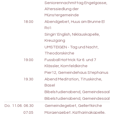
Seniorennachmittag Engelgasse,
Alterssiedlung der
Münstergemeinde
18.00
Abendgebet, Huus am Brunne El
Ro'i
Singin' English, Niklauskapelle,
Kreuzgang
UMSTEIGEN - Tag und Nacht,
Theodorskirche
19.00
Fussball Hattrick für 6. und 7
Klässler, Kornfeldkirche
Pier12, Gemeindehaus Stephanus
19.30
Abend Meditation, Tituskirche,
Basel
Bibelstudienabend, Gemeindesaal
Bibelstudienabend, Gemeindesaal
Do.
11.06.
06.30
Gemeindegebet, Gellertkirche
07.05
Morgengebet, Katharinakapelle,