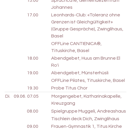
15.00
Sprachcafé, Gemeindezentrum
Johannes
17.00
Leonhards-Club: «Toleranz ohne
Grenzen ist Gleichgültigkeit»
(Gruppe Gespräche), Zwinglihaus,
Basel
OFFLine CANTIENICA®,
Tituskirche, Basel
18.00
Abendgebet, Huus am Brunne El
Ro'i
19.00
Abendgebet, Münsterhüsli
OFFLine Pilates, Tituskirche, Basel
19.30
Probe Titus Chor
Di.
09.06.
07.05
Morgengebet, Katharinakapelle,
Kreuzgang
08.00
Spielgruppe Muggeli, Andreashaus
Tischlein deck Dich, Zwinglihaus
09.00
Frauen-Gymnastik 1, Titus Kirche