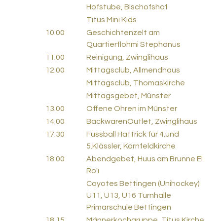
Hofstube, Bischofshof
Titus Mini Kids
10.00
Geschichtenzelt am
Quartierflohmi Stephanus
11.00
Reinigung, Zwinglihaus
12.00
Mittagsclub, Allmendhaus
Mittagsclub, Thomaskirche
Mittagsgebet, Münster
13.00
Offene Ohren im Münster
14.00
BackwarenOutlet, Zwinglihaus
17.30
Fussball Hattrick für 4.und
5.Klässler, Kornfeldkirche
18.00
Abendgebet, Huus am Brunne El
Ro'i
Coyotes Bettingen (Unihockey)
U11, U13, U16 Turnhalle
Primarschule Bettingen
18.15
Männerkochgruppe, Titus Kirche