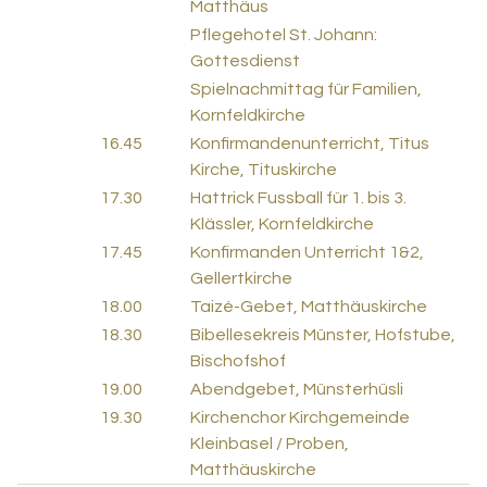
Matthäus
Pflegehotel St. Johann:
Gottesdienst
Spielnachmittag für Familien,
Kornfeldkirche
16.45
Konfirmandenunterricht, Titus
Kirche, Tituskirche
17.30
Hattrick Fussball für 1. bis 3.
Klässler, Kornfeldkirche
17.45
Konfirmanden Unterricht 1&2,
Gellertkirche
18.00
Taizé-Gebet, Matthäuskirche
18.30
Bibellesekreis Münster, Hofstube,
Bischofshof
19.00
Abendgebet, Münsterhüsli
19.30
Kirchenchor Kirchgemeinde
Kleinbasel / Proben,
Matthäuskirche