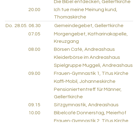
Die Bibel entdecken, Gellertkirche
20.00
Ich tue meine Meinung kund,
Thomaskirche
Do.
28.05.
06.30
Gemeindegebet, Gellertkirche
07.05
Morgengebet, Katharinakapelle,
Kreuzgang
08.00
Börsen Café, Andreashaus
Kleiderbörse im Andreashaus
Spielgruppe Muggeli, Andreashaus
09.00
Frauen-Gymnastik 1, Titus Kirche
Kaffi-Mobil, Johanneskirche
Pensioniertentreff für Männer,
Gellertkirche
09.15
Sitzgymnastik, Andreashaus
10.00
Bibelcafé Donnerstag, Meierhof
Frauen-Gymnastik 2, Titus Kirche
12.00
Mittagsclub, Titus Kirche
Mittagsclub Kornfeld,