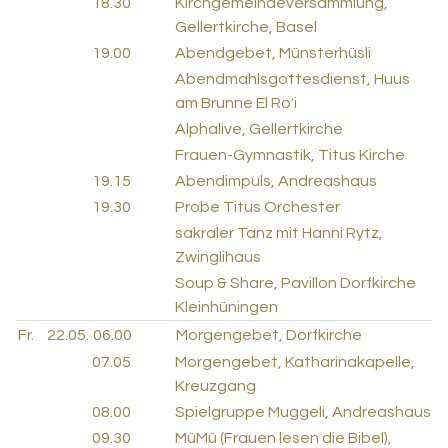
18.30
Kirchgemeindeversammlung,
Gellertkirche, Basel
19.00
Abendgebet, Münsterhüsli
Abendmahlsgottesdienst, Huus
am Brunne El Ro'i
Alphalive, Gellertkirche
Frauen-Gymnastik, Titus Kirche
19.15
Abendimpuls, Andreashaus
19.30
Probe Titus Orchester
sakraler Tanz mit Hanni Rytz,
Zwinglihaus
Soup & Share, Pavillon Dorfkirche
Kleinhüningen
Fr.
22.05.
06.00
Morgengebet, Dorfkirche
07.05
Morgengebet, Katharinakapelle,
Kreuzgang
08.00
Spielgruppe Muggeli, Andreashaus
09.30
MüMü (Frauen lesen die Bibel),