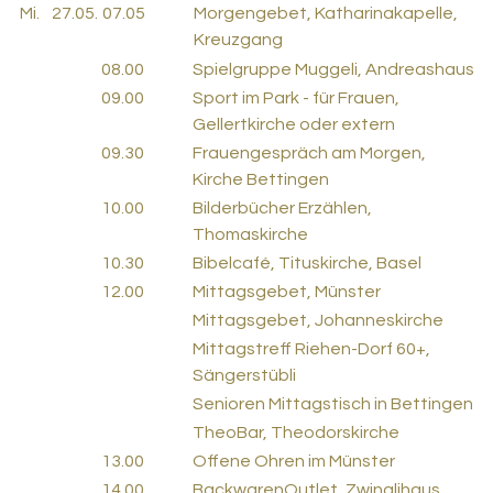
Mi.
27.05.
07.05
Morgengebet, Katharinakapelle,
Kreuzgang
08.00
Spielgruppe Muggeli, Andreashaus
09.00
Sport im Park - für Frauen,
Gellertkirche oder extern
09.30
Frauengespräch am Morgen,
Kirche Bettingen
10.00
Bilderbücher Erzählen,
Thomaskirche
10.30
Bibelcafé, Tituskirche, Basel
12.00
Mittagsgebet, Münster
Mittagsgebet, Johanneskirche
Mittagstreff Riehen-Dorf 60+,
Sängerstübli
Senioren Mittagstisch in Bettingen
TheoBar, Theodorskirche
13.00
Offene Ohren im Münster
14.00
BackwarenOutlet, Zwinglihaus