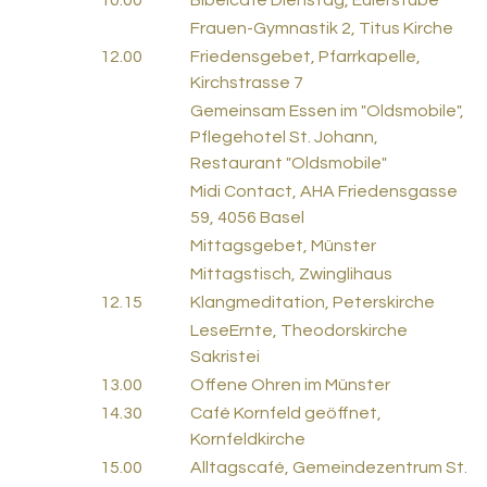
10.00
Bibelcafé Dienstag, Eulerstube
Frauen-Gymnastik 2, Titus Kirche
12.00
Friedensgebet, Pfarrkapelle,
Kirchstrasse 7
Gemeinsam Essen im "Oldsmobile",
Pflegehotel St. Johann,
Restaurant "Oldsmobile"
Midi Contact, AHA Friedensgasse
59, 4056 Basel
Mittagsgebet, Münster
Mittagstisch, Zwinglihaus
12.15
Klangmeditation, Peterskirche
LeseErnte, Theodorskirche
Sakristei
13.00
Offene Ohren im Münster
14.30
Café Kornfeld geöffnet,
Kornfeldkirche
15.00
Alltagscafé, Gemeindezentrum St.