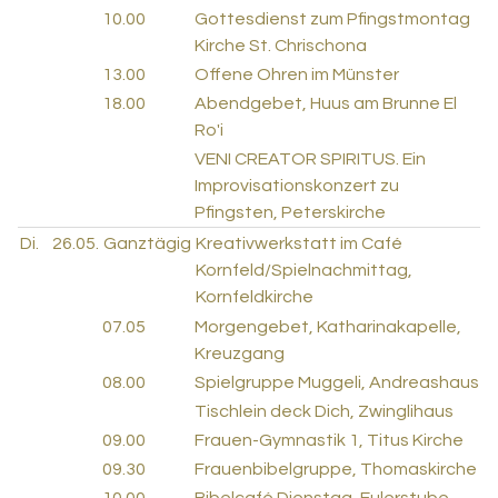
10.00
Gottesdienst zum Pfingstmontag
Kirche St. Chrischona
13.00
Offene Ohren im Münster
18.00
Abendgebet, Huus am Brunne El
Ro'i
VENI CREATOR SPIRITUS. Ein
Improvisationskonzert zu
Pfingsten, Peterskirche
Di.
26.05.
Ganztägig
Kreativwerkstatt im Café
Kornfeld/Spielnachmittag,
Kornfeldkirche
07.05
Morgengebet, Katharinakapelle,
Kreuzgang
08.00
Spielgruppe Muggeli, Andreashaus
Tischlein deck Dich, Zwinglihaus
09.00
Frauen-Gymnastik 1, Titus Kirche
09.30
Frauenbibelgruppe, Thomaskirche