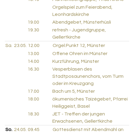
Orgelspiel zum Feierabend,
Leonhardskirche
19.00
Abendgebet, Münsterhüsli
19.30
refresh - Jugendgruppe,
Gellertkirche
Sa.
23.05.
12.00
Orgel.Punkt 12, Münster
13.00
Offene Ohren im Münster
14.00
Kurzführung, Münster
16.30
Vesperblasen des
Stadtposaunenchors, vom Turm
oder im Kreuzgang
17.00
Bach um 5, Münster
18.00
ökumenisches Taizégebet, Pfarrei
Heiliggeist, Basel
18.30
JET - Treffen der jungen
Erwachsenen, Gellertkirche
So.
24.05.
09.45
Gottesdienst mit Abendmahl an