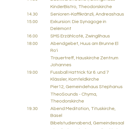
KinderBistro, Theodorskirche
14.30
Senioren-Kaffikränzli, Andreashaus
15.00
Exkursion: Die Synagoge in
Delémont
16.00
SMS Erzählcafé, Zwinglihaus
18.00
Abendgebet, Huus am Brunne El
Ro'i
Trauertreff, Hauskirche Zentrum
Johannes
19.00
Fussball Hattrick für 6. und 7
Klässler, Kornfeldkirche
Pier12, Gemeindehaus Stephanus
TheoSounds - Chyma,
Theodorskirche
19.30
Abend Meditation, Tituskirche,
Basel
Bibelstudienabend, Gemeindesaal