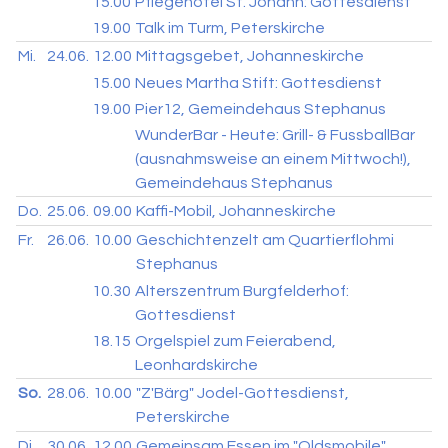
15.00
Pflegehotel St. Johann: Gottesdienst
19.00
Talk im Turm, Peterskirche
Mi.
24.06.
12.00
Mittagsgebet, Johanneskirche
15.00
Neues Martha Stift: Gottesdienst
19.00
Pier12, Gemeindehaus Stephanus
WunderBar - Heute: Grill- & FussballBar
(ausnahmsweise an einem Mittwoch!),
Gemeindehaus Stephanus
Do.
25.06.
09.00
Kaffi-Mobil, Johanneskirche
Fr.
26.06.
10.00
Geschichtenzelt am Quartierflohmi
Stephanus
10.30
Alterszentrum Burgfelderhof:
Gottesdienst
18.15
Orgelspiel zum Feierabend,
Leonhardskirche
So.
28.06.
10.00
"Z'Bärg" Jodel-Gottesdienst,
Peterskirche
Di.
30.06.
12.00
Gemeinsam Essen im "Oldsmobile",