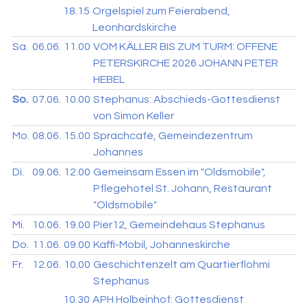
18.15
Orgelspiel zum Feierabend,
Leonhardskirche
Sa.
06.06.
11.00
VOM KÄLLER BIS ZUM TURM: OFFENE
PETERSKIRCHE 2026 JOHANN PETER
HEBEL
So.
07.06.
10.00
Stephanus: Abschieds-Gottesdienst
von Simon Keller
Mo.
08.06.
15.00
Sprachcafé, Gemeindezentrum
Johannes
Di.
09.06.
12.00
Gemeinsam Essen im "Oldsmobile",
Pflegehotel St. Johann, Restaurant
"Oldsmobile"
Mi.
10.06.
19.00
Pier12, Gemeindehaus Stephanus
Do.
11.06.
09.00
Kaffi-Mobil, Johanneskirche
Fr.
12.06.
10.00
Geschichtenzelt am Quartierflohmi
Stephanus
10.30
APH Holbeinhof: Gottesdienst