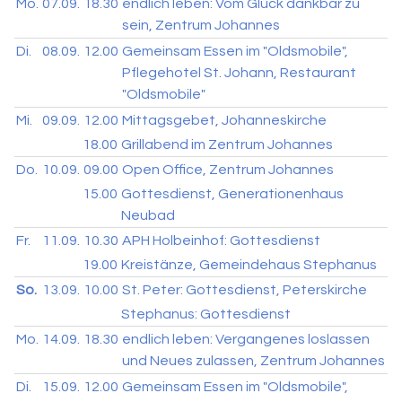
Mo.
07.09.
18.30
endlich leben: Vom Glück dankbar zu
sein, Zentrum Johannes
Di.
08.09.
12.00
Gemeinsam Essen im "Oldsmobile",
Pflegehotel St. Johann, Restaurant
"Oldsmobile"
Mi.
09.09.
12.00
Mittagsgebet, Johanneskirche
18.00
Grillabend im Zentrum Johannes
Do.
10.09.
09.00
Open Office, Zentrum Johannes
15.00
Gottesdienst, Generationenhaus
Neubad
Fr.
11.09.
10.30
APH Holbeinhof: Gottesdienst
19.00
Kreistänze, Gemeindehaus Stephanus
So.
13.09.
10.00
St. Peter: Gottesdienst, Peterskirche
Stephanus: Gottesdienst
Mo.
14.09.
18.30
endlich leben: Vergangenes loslassen
und Neues zulassen, Zentrum Johannes
Di.
15.09.
12.00
Gemeinsam Essen im "Oldsmobile",