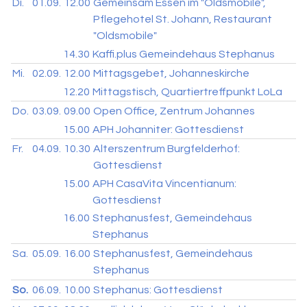
Di.
01.09.
12.00
Gemeinsam Essen im "Oldsmobile",
Pflegehotel St. Johann, Restaurant
"Oldsmobile"
14.30
Kaffi.plus Gemeindehaus Stephanus
Mi.
02.09.
12.00
Mittagsgebet, Johanneskirche
12.20
Mittagstisch, Quartiertreffpunkt LoLa
Do.
03.09.
09.00
Open Office, Zentrum Johannes
15.00
APH Johanniter: Gottesdienst
Fr.
04.09.
10.30
Alterszentrum Burgfelderhof:
Gottesdienst
15.00
APH CasaVita Vincentianum:
Gottesdienst
16.00
Stephanusfest, Gemeindehaus
Stephanus
Sa.
05.09.
16.00
Stephanusfest, Gemeindehaus
Stephanus
So.
06.09.
10.00
Stephanus: Gottesdienst