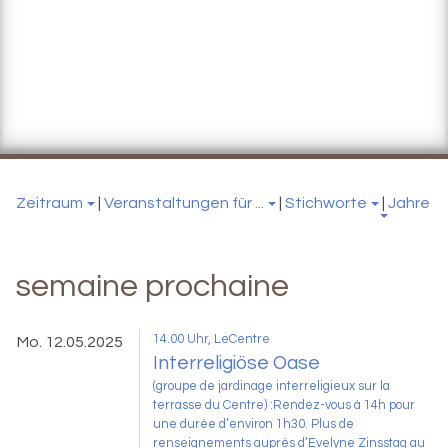
Zeitraum
|
Veranstaltungen für ...
|
Stichworte
|
Jahre
semaine prochaine
14.00 Uhr
, LeCentre
Mo. 12.05.2025
Interreligiöse Oase
(groupe de jardinage interreligieux sur la
terrasse du Centre) :Rendez-vous à 14h pour
une durée d’environ 1h30. Plus de
renseignements auprès d’Evelyne Zinsstag au