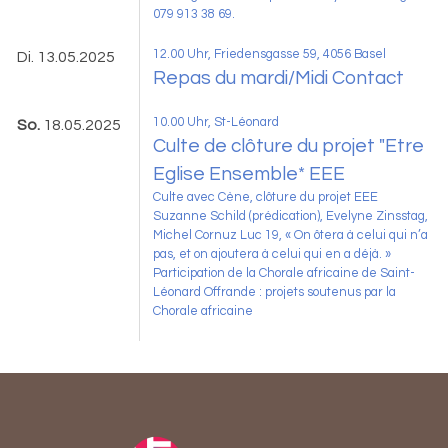
079 913 38 69.
12.00 Uhr, Friedensgasse 59, 4056 Basel
Di. 13.05.2025
Repas du mardi/Midi Contact
10.00 Uhr
, St-Léonard
So.
18.05.2025
Culte de clôture du projet "Etre
Eglise Ensemble* EEE
Culte avec Cène, clôture du projet EEE
Suzanne Schild (prédication), Evelyne Zinsstag,
Michel Cornuz Luc 19, « On ôtera à celui qui n’a
pas, et on ajoutera à celui qui en a déjà. »
Participation de la Chorale africaine de Saint-
Léonard Offrande : projets soutenus par la
Chorale africaine