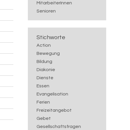
MitarbeiterInnen
Senioren
Stichworte
Action
Bewegung
Bildung
Diakonie
Dienste
Essen
Evangelisation
Ferien
Freizeitangebot
Gebet
Gesellschaftsfragen