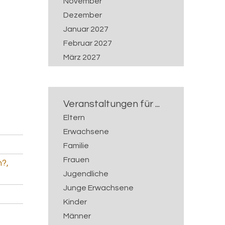
November
Dezember
Januar 2027
Februar 2027
März 2027
April 2027
Mai 2027
Juni 2027
Veranstaltungen für ...
Juli 2027
Eltern
Erwachsene
Familie
Frauen
n?,
Jugendliche
Junge Erwachsene
Kinder
Männer