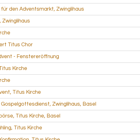
 für den Adventsmarkt, Zwinglihaus
, Zwinglihaus
irche
rt Titus Chor
dvent - Fenstereröffnung
Titus Kirche
irche
ent, Titus Kirche
Gospelgottesdienst, Zwinglihaus, Basel
börse, Titus Kirche, Basel
hling, Titus Kirche
onfirmation, Titus Kirche