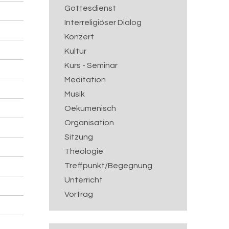
Gottesdienst
Interreligiöser Dialog
Konzert
Kultur
Kurs - Seminar
Meditation
Musik
Oekumenisch
Organisation
Sitzung
Theologie
Treffpunkt/Begegnung
Unterricht
Vortrag