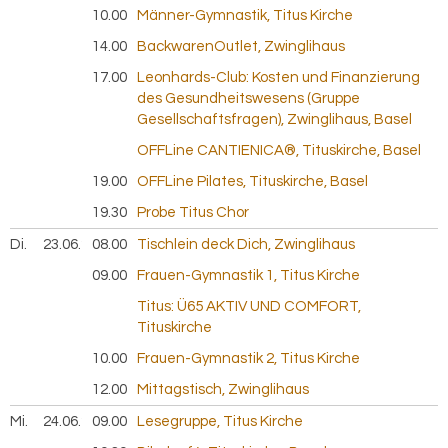
10.00
Männer-Gymnastik, Titus Kirche
14.00
BackwarenOutlet, Zwinglihaus
17.00
Leonhards-Club: Kosten und Finanzierung
des Gesundheitswesens (Gruppe
Gesellschaftsfragen), Zwinglihaus, Basel
OFFLine CANTIENICA®, Tituskirche, Basel
19.00
OFFLine Pilates, Tituskirche, Basel
19.30
Probe Titus Chor
Di.
23.06.
2026
08.00
Tischlein deck Dich, Zwinglihaus
09.00
Frauen-Gymnastik 1, Titus Kirche
Titus: Ü65 AKTIV UND COMFORT,
Tituskirche
10.00
Frauen-Gymnastik 2, Titus Kirche
12.00
Mittagstisch, Zwinglihaus
Mi.
24.06.
2026
09.00
Lesegruppe, Titus Kirche