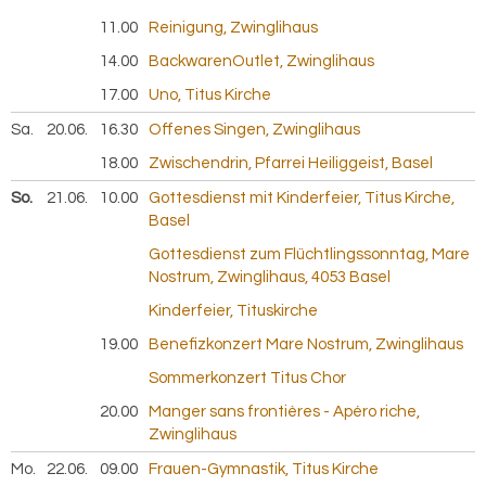
11.00
Reinigung, Zwinglihaus
14.00
BackwarenOutlet, Zwinglihaus
17.00
Uno, Titus Kirche
Sa.
20.06.
2026
16.30
Offenes Singen, Zwinglihaus
18.00
Zwischendrin, Pfarrei Heiliggeist, Basel
So.
21.06.
2026
10.00
Gottesdienst mit Kinderfeier, Titus Kirche,
Basel
Gottesdienst zum Flüchtlingssonntag, Mare
Nostrum, Zwinglihaus, 4053 Basel
Kinderfeier, Tituskirche
19.00
Benefizkonzert Mare Nostrum, Zwinglihaus
Sommerkonzert Titus Chor
20.00
Manger sans frontières - Apéro riche,
Zwinglihaus
Mo.
22.06.
2026
09.00
Frauen-Gymnastik, Titus Kirche