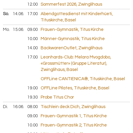
12.00
Sommerfest 2026, Zwinglihaus
So.
14.06.
2026
17.00
Abendgottesdienst mit Kinderhüeti,
Tituskirche, Basel
Mo.
15.06.
2026
09.00
Frauen-Gymnastik, Titus Kirche
10.00
Männer-Gymnastik, Titus Kirche
14.00
BackwarenOutlet, Zwinglihaus
17.00
Leonhards-Club: Melara Mvogdobo,
«Grossmütter» (Gruppe Literatur),
Zwinglihaus, Basel
OFFLine CANTIENICA®, Tituskirche, Basel
19.00
OFFLine Pilates, Tituskirche, Basel
19.30
Probe Titus Chor
Di.
16.06.
2026
08.00
Tischlein deck Dich, Zwinglihaus
09.00
Frauen-Gymnastik 1, Titus Kirche
10.00
Frauen-Gymnastik 2, Titus Kirche