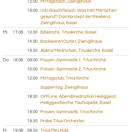
12.00
Mittagstisch, Zwinglihaus
19.00
Udo Rauchfleisch: Was hält Menschen
gesund? Das Konzept der Resilienz,
Zwinglihaus, Basel
Mi.
17.06.
2026
10.30
Bibelcafé, Tituskirche, Basel
14.00
BackwarenOutlet, Zwinglihaus
19.30
Abend Meditation, Tituskirche, Basel
Do.
18.06.
2026
09.00
Frauen-Gymnastik 1, Titus Kirche
10.00
Frauen-Gymnastik 2, Titus Kirche
12.00
Mittagsclub, Titus Kirche
Suppentag, Zwinglihaus
18.30
OFFLine: Abendmeditation Heiliggeist,
Heiliggeistkirche Taufkapelle, Basel
19.00
Frauen-Gymnastik, Titus Kirche
19.30
Probe Titus Orchester
Fr.
19.06.
2026
09.30
Titus Mini Kids