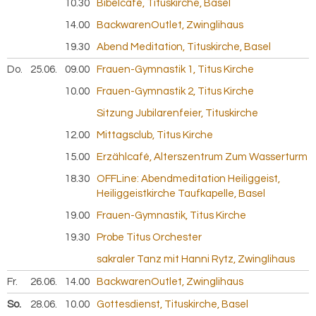
10.30
Bibelcafé, Tituskirche, Basel
14.00
BackwarenOutlet, Zwinglihaus
19.30
Abend Meditation, Tituskirche, Basel
Do.
25.06.
2026
09.00
Frauen-Gymnastik 1, Titus Kirche
10.00
Frauen-Gymnastik 2, Titus Kirche
Sitzung Jubilarenfeier, Tituskirche
12.00
Mittagsclub, Titus Kirche
15.00
Erzählcafé, Alterszentrum Zum Wasserturm
18.30
OFFLine: Abendmeditation Heiliggeist,
Heiliggeistkirche Taufkapelle, Basel
19.00
Frauen-Gymnastik, Titus Kirche
19.30
Probe Titus Orchester
sakraler Tanz mit Hanni Rytz, Zwinglihaus
Fr.
26.06.
2026
14.00
BackwarenOutlet, Zwinglihaus
So.
28.06.
2026
10.00
Gottesdienst, Tituskirche, Basel