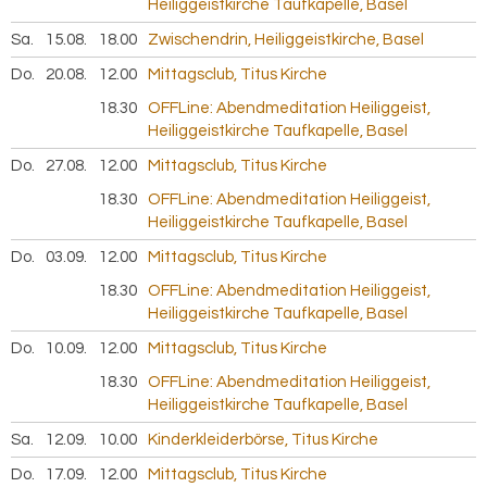
Heiliggeistkirche Taufkapelle, Basel
Sa.
15.08.
2026
18.00
Zwischendrin, Heiliggeistkirche, Basel
Do.
20.08.
2026
12.00
Mittagsclub, Titus Kirche
18.30
OFFLine: Abendmeditation Heiliggeist,
Heiliggeistkirche Taufkapelle, Basel
Do.
27.08.
2026
12.00
Mittagsclub, Titus Kirche
18.30
OFFLine: Abendmeditation Heiliggeist,
Heiliggeistkirche Taufkapelle, Basel
Do.
03.09.
2026
12.00
Mittagsclub, Titus Kirche
18.30
OFFLine: Abendmeditation Heiliggeist,
Heiliggeistkirche Taufkapelle, Basel
Do.
10.09.
2026
12.00
Mittagsclub, Titus Kirche
18.30
OFFLine: Abendmeditation Heiliggeist,
Heiliggeistkirche Taufkapelle, Basel
Sa.
12.09.
2026
10.00
Kinderkleiderbörse, Titus Kirche
Do.
17.09.
2026
12.00
Mittagsclub, Titus Kirche