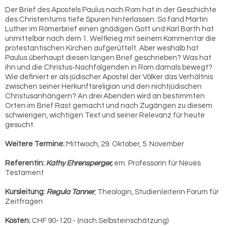
Der Brief des Apostels Paulus nach Rom hat in der Geschichte
des Christentums tiefe Spuren hinterlassen. So fand Martin
Luther im Römerbrief einen gnädigen Gott und Karl Barth hat
unmittelbar nach dem 1. Weltkrieg mit seinem Kommentar die
protestantischen Kirchen aufgerüttelt. Aber weshalb hat
Paulus überhaupt diesen langen Brief geschrieben? Was hat
ihn und die Christus-Nachfolgenden in Rom damals bewegt?
Wie definiert er als jüdischer Apostel der Völker das Verhältnis
zwischen seiner Herkunftsreligion und den nichtjüdischen
Christusanhängern? An drei Abenden wird an bestimmten
Orten im Brief Rast gemacht und nach Zugängen zu diesem
schwierigen, wichtigen Text und seiner Relevanz für heute
gesucht.
Weitere Termine:
Mittwoch, 29. Oktober, 5. November
Referentin:
Kathy Ehrensperger,
em. Professorin für Neues
Testament
Kursleitung:
Regula Tanner
, Theologin, Studienleiterin Forum für
Zeitfragen
Kosten:
CHF 90-120.- (nach Selbsteinschätzung)