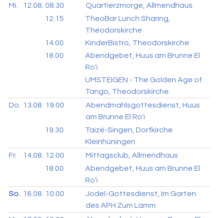
Mi.
12.08.
08.30
Quartierzmorge, Allmendhaus
12.15
TheoBar Lunch Sharing,
Theodorskirche
14.00
KinderBistro, Theodorskirche
18.00
Abendgebet, Huus am Brunne El
Ro'i
UMSTEIGEN - The Golden Age of
Tango, Theodorskirche
Do.
13.08.
19.00
Abendmahlsgottesdienst, Huus
am Brunne El Ro'i
19.30
Taizé-Singen, Dorfkirche
Kleinhüningen
Fr.
14.08.
12.00
Mittagsclub, Allmendhaus
18.00
Abendgebet, Huus am Brunne El
Ro'i
So.
16.08.
10.00
Jodel-Gottesdienst, Im Garten
des APH Zum Lamm