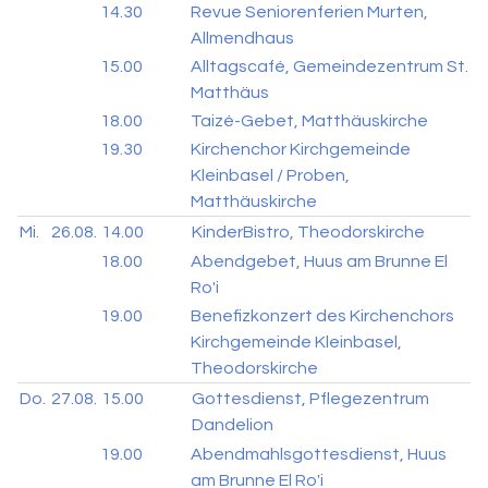
14.30
Revue Seniorenferien Murten,
Allmendhaus
15.00
Alltagscafé, Gemeindezentrum St.
Matthäus
18.00
Taizé-Gebet, Matthäuskirche
19.30
Kirchenchor Kirchgemeinde
Kleinbasel / Proben,
Matthäuskirche
Mi.
26.08.
14.00
KinderBistro, Theodorskirche
18.00
Abendgebet, Huus am Brunne El
Ro'i
19.00
Benefizkonzert des Kirchenchors
Kirchgemeinde Kleinbasel,
Theodorskirche
Do.
27.08.
15.00
Gottesdienst, Pflegezentrum
Dandelion
19.00
Abendmahlsgottesdienst, Huus
am Brunne El Ro'i