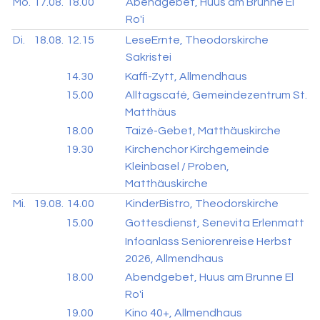
Mo.
17.08.
18.00
Abendgebet, Huus am Brunne El
Ro'i
Di.
18.08.
12.15
LeseErnte, Theodorskirche
Sakristei
14.30
Kaffi-Zytt, Allmendhaus
15.00
Alltagscafé, Gemeindezentrum St.
Matthäus
18.00
Taizé-Gebet, Matthäuskirche
19.30
Kirchenchor Kirchgemeinde
Kleinbasel / Proben,
Matthäuskirche
Mi.
19.08.
14.00
KinderBistro, Theodorskirche
15.00
Gottesdienst, Senevita Erlenmatt
Infoanlass Seniorenreise Herbst
2026, Allmendhaus
18.00
Abendgebet, Huus am Brunne El
Ro'i
19.00
Kino 40+, Allmendhaus