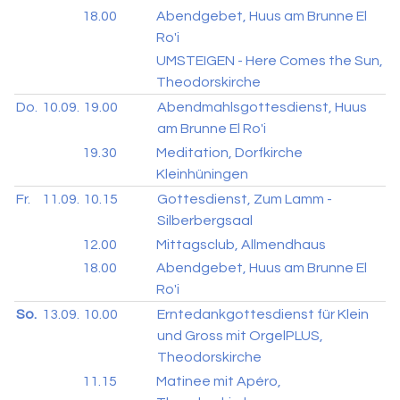
18.00
Abendgebet, Huus am Brunne El
Ro'i
UMSTEIGEN - Here Comes the Sun,
Theodorskirche
Do.
10.09.
19.00
Abendmahlsgottesdienst, Huus
am Brunne El Ro'i
19.30
Meditation, Dorfkirche
Kleinhüningen
Fr.
11.09.
10.15
Gottesdienst, Zum Lamm -
Silberbergsaal
12.00
Mittagsclub, Allmendhaus
18.00
Abendgebet, Huus am Brunne El
Ro'i
So.
13.09.
10.00
Erntedankgottesdienst für Klein
und Gross mit OrgelPLUS,
Theodorskirche
11.15
Matinee mit Apéro,