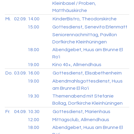
Kleinbasel / Proben,
Matthäuskirche
Mi.
02.09.
14.00
KinderBistro, Theodorskirche
15.00
Gottesdienst, Senevita Erlenmatt
Seniorennachmittag, Pavillon
Dorfkirche Kleinhüningen
18.00
Abendgebet, Huus am Brunne El
Ro'i
19.00
Kino 40+, Allmendhaus
Do.
03.09.
16.00
Gottesdienst, Elisabethenheim
19.00
Abendmahlsgottesdienst, Huus
am Brunne El Ro'i
19.30
Themenabend mit Stefanie
Bollag, Dorfkirche Kleinhüningen
Fr.
04.09.
10.30
Gottesdienst, Marienhaus
12.00
Mittagsclub, Allmendhaus
18.00
Abendgebet, Huus am Brunne El