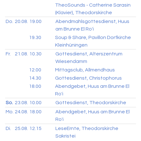
TheoSounds - Catherine Sarasin
(Klavier), Theodorskirche
Do.
20.08.
19.00
Abendmahlsgottesdienst, Huus
am Brunne El Ro'i
19.30
Soup & Share, Pavillon Dorfkirche
Kleinhüningen
Fr.
21.08.
10.30
Gottesdienst, Alterszentrum
Wiesendamm
12.00
Mittagsclub, Allmendhaus
14.30
Gottesdienst, Christophorus
18.00
Abendgebet, Huus am Brunne El
Ro'i
So.
23.08.
10.00
Gottesdienst, Theodorskirche
Mo.
24.08.
18.00
Abendgebet, Huus am Brunne El
Ro'i
Di.
25.08.
12.15
LeseErnte, Theodorskirche
Sakristei