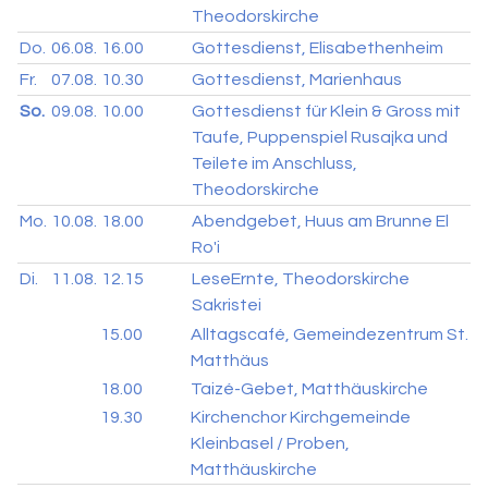
Theodorskirche
Do.
06.08.
16.00
Gottesdienst, Elisabethenheim
Fr.
07.08.
10.30
Gottesdienst, Marienhaus
So.
09.08.
10.00
Gottesdienst für Klein & Gross mit
Taufe, Puppenspiel Rusajka und
Teilete im Anschluss,
Theodorskirche
Mo.
10.08.
18.00
Abendgebet, Huus am Brunne El
Ro'i
Di.
11.08.
12.15
LeseErnte, Theodorskirche
Sakristei
15.00
Alltagscafé, Gemeindezentrum St.
Matthäus
18.00
Taizé-Gebet, Matthäuskirche
19.30
Kirchenchor Kirchgemeinde
Kleinbasel / Proben,
Matthäuskirche