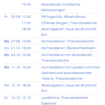
19.30
Abendmahl, Dorfkirche
Kleinhüningen
Fr.
25.09.
12.00
Mittagsclub, Allmendhaus
17.30
Offenes Singen, Theodorskirche
18.00
Abendgebet, Huus am Brunne El
Ro'i
So.
27.09.
10.00
Gottesdienst, Theodorskirche
Do.
01.10.
16.00
Gottesdienst, Elisabethenheim
So.
04.10.
10.00
Gottesdienst mit Abendmahl,
Theodorskirche
So.
11.10.
10.00
Gottesdienst mit Liedern von Paul
Gerhard und anschliessender
Teilete, Theodorskirche
Mo.
12.10.
18.00
Abendgebet, Huus am Brunne El
Ro'i
Di.
13.10.
12.15
LeseErnte, Theodorskirche
Sakristei