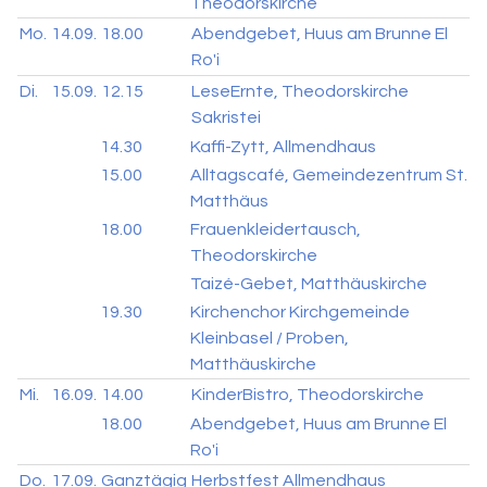
Theodorskirche
Mo.
14.09.
18.00
Abendgebet, Huus am Brunne El
Ro'i
Di.
15.09.
12.15
LeseErnte, Theodorskirche
Sakristei
14.30
Kaffi-Zytt, Allmendhaus
15.00
Alltagscafé, Gemeindezentrum St.
Matthäus
18.00
Frauenkleidertausch,
Theodorskirche
Taizé-Gebet, Matthäuskirche
19.30
Kirchenchor Kirchgemeinde
Kleinbasel / Proben,
Matthäuskirche
Mi.
16.09.
14.00
KinderBistro, Theodorskirche
18.00
Abendgebet, Huus am Brunne El
Ro'i
Do.
17.09.
Ganztägig
Herbstfest Allmendhaus