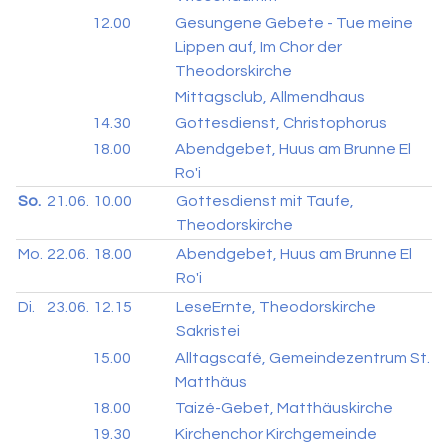
12.00
Gesungene Gebete - Tue meine
Lippen auf, Im Chor der
Theodorskirche
Mittagsclub, Allmendhaus
14.30
Gottesdienst, Christophorus
18.00
Abendgebet, Huus am Brunne El
Ro'i
So.
21.06.
10.00
Gottesdienst mit Taufe,
Theodorskirche
Mo.
22.06.
18.00
Abendgebet, Huus am Brunne El
Ro'i
Di.
23.06.
12.15
LeseErnte, Theodorskirche
Sakristei
15.00
Alltagscafé, Gemeindezentrum St.
Matthäus
18.00
Taizé-Gebet, Matthäuskirche
19.30
Kirchenchor Kirchgemeinde