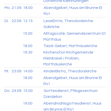
Dorfkirche Kleinhüningen
Mo.
21.09.
18.00
Abendgebet, Huus am Brunne El
Ro'i
Di.
22.09.
12.15
LeseErnte, Theodorskirche
Sakristei
15.00
Alltagscafé, Gemeindezentrum St.
Matthäus
18.00
Taizé-Gebet, Matthäuskirche
19.30
Kirchenchor Kirchgemeinde
Kleinbasel / Proben,
Matthäuskirche
Mi.
23.09.
14.00
KinderBistro, Theodorskirche
18.00
Abendgebet, Huus am Brunne El
Ro'i
Do.
24.09.
15.00
Gottesdienst, Pflegezentrum
Dandelion
19.00
Abendmahlsgottesdienst, Huus
am Brunne El Ro'i