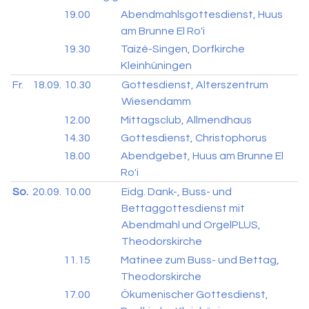
19.00
Abendmahlsgottesdienst, Huus
am Brunne El Ro'i
19.30
Taizé-Singen, Dorfkirche
Kleinhüningen
Fr.
18.09.
10.30
Gottesdienst, Alterszentrum
Wiesendamm
12.00
Mittagsclub, Allmendhaus
14.30
Gottesdienst, Christophorus
18.00
Abendgebet, Huus am Brunne El
Ro'i
So.
20.09.
10.00
Eidg. Dank-, Buss- und
Bettaggottesdienst mit
Abendmahl und OrgelPLUS,
Theodorskirche
11.15
Matinee zum Buss- und Bettag,
Theodorskirche
17.00
Ökumenischer Gottesdienst,