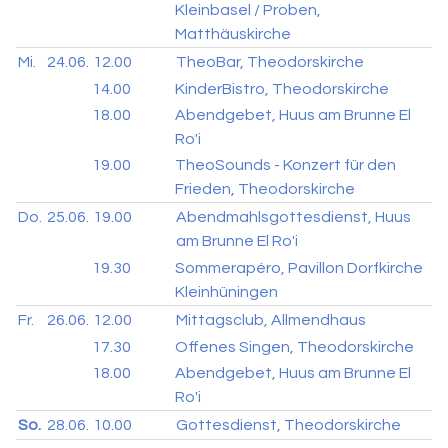
Kleinbasel / Proben,
Matthäuskirche
Mi.
24.06.
12.00
TheoBar, Theodorskirche
14.00
KinderBistro, Theodorskirche
18.00
Abendgebet, Huus am Brunne El
Ro'i
19.00
TheoSounds - Konzert für den
Frieden, Theodorskirche
Do.
25.06.
19.00
Abendmahlsgottesdienst, Huus
am Brunne El Ro'i
19.30
Sommerapéro, Pavillon Dorfkirche
Kleinhüningen
Fr.
26.06.
12.00
Mittagsclub, Allmendhaus
17.30
Offenes Singen, Theodorskirche
18.00
Abendgebet, Huus am Brunne El
Ro'i
So.
28.06.
10.00
Gottesdienst, Theodorskirche