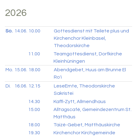
2026
So.
14.06.
10.00
Gottesdienst mit Teilete plus und
Kirchenchor Kleinbasel,
Theodorskirche
11.00
Teamgottesdienst, Dorfkirche
Kleinhüningen
Mo.
15.06.
18.00
Abendgebet, Huus am Brunne El
Ro'i
Di.
16.06.
12.15
LeseErnte, Theodorskirche
Sakristei
14.30
Kaffi-Zytt, Allmendhaus
15.00
Alltagscafé, Gemeindezentrum St.
Matthäus
18.00
Taizé-Gebet, Matthäuskirche
19.30
Kirchenchor Kirchgemeinde