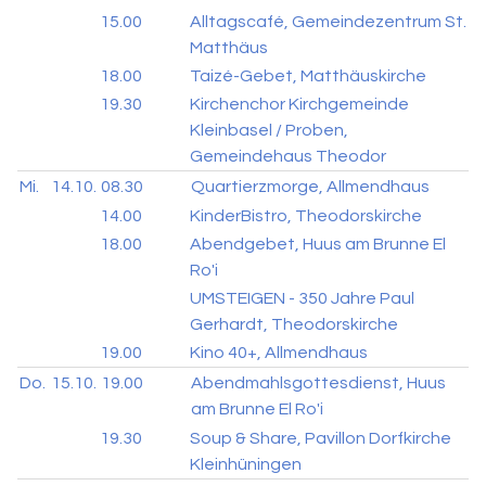
15.00
Alltagscafé, Gemeindezentrum St.
Matthäus
18.00
Taizé-Gebet, Matthäuskirche
19.30
Kirchenchor Kirchgemeinde
Kleinbasel / Proben,
Gemeindehaus Theodor
Mi.
14.10.
08.30
Quartierzmorge, Allmendhaus
14.00
KinderBistro, Theodorskirche
18.00
Abendgebet, Huus am Brunne El
Ro'i
UMSTEIGEN - 350 Jahre Paul
Gerhardt, Theodorskirche
19.00
Kino 40+, Allmendhaus
Do.
15.10.
19.00
Abendmahlsgottesdienst, Huus
am Brunne El Ro'i
19.30
Soup & Share, Pavillon Dorfkirche
Kleinhüningen