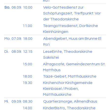
Ro'i
So.
06.09.
10.00
Velo-Gottesdienst zur
Schöpfungszeit, Treffpunkt: Vor
der Theodorskirche
11.00
Teamgottesdienst, Dorfkirche
Kleinhüningen
Mo.
07.09.
18.00
Abendgebet, Huus am Brunne El
Ro'i
Di.
08.09.
12.15
LeseErnte, Theodorskirche
Sakristei
15.00
Alltagscafé, Gemeindezentrum St.
Matthäus
18.00
Taizé-Gebet, Matthäuskirche
19.30
Kirchenchor Kirchgemeinde
Kleinbasel / Proben,
Matthäuskirche
Mi.
09.09.
08.30
Quartierzmorge, Allmendhaus
14.00
KinderBistro, Theodorskirche