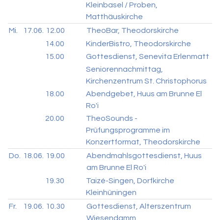
Kleinbasel / Proben,
Matthäuskirche
Mi.
17.06.
12.00
TheoBar, Theodorskirche
14.00
KinderBistro, Theodorskirche
15.00
Gottesdienst, Senevita Erlenmatt
Seniorennachmittag,
Kirchenzentrum St. Christophorus
18.00
Abendgebet, Huus am Brunne El
Ro'i
20.00
TheoSounds -
Prüfungsprogramme im
Konzertformat, Theodorskirche
Do.
18.06.
19.00
Abendmahlsgottesdienst, Huus
am Brunne El Ro'i
19.30
Taizé-Singen, Dorfkirche
Kleinhüningen
Fr.
19.06.
10.30
Gottesdienst, Alterszentrum
Wiesendamm