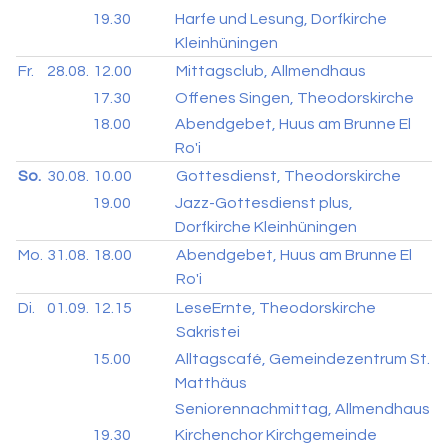
19.30
Harfe und Lesung, Dorfkirche
Kleinhüningen
Fr.
28.08.
12.00
Mittagsclub, Allmendhaus
17.30
Offenes Singen, Theodorskirche
18.00
Abendgebet, Huus am Brunne El
Ro'i
So.
30.08.
10.00
Gottesdienst, Theodorskirche
19.00
Jazz-Gottesdienst plus,
Dorfkirche Kleinhüningen
Mo.
31.08.
18.00
Abendgebet, Huus am Brunne El
Ro'i
Di.
01.09.
12.15
LeseErnte, Theodorskirche
Sakristei
15.00
Alltagscafé, Gemeindezentrum St.
Matthäus
Seniorennachmittag, Allmendhaus
19.30
Kirchenchor Kirchgemeinde