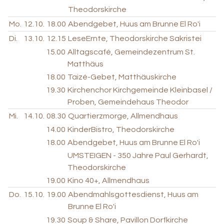
Theodorskirche
Mo.
12.10.
18.00
Abendgebet, Huus am Brunne El Ro'i
Di.
13.10.
12.15
LeseErnte, Theodorskirche Sakristei
15.00
Alltagscafé, Gemeindezentrum St.
Matthäus
18.00
Taizé-Gebet, Matthäuskirche
19.30
Kirchenchor Kirchgemeinde Kleinbasel /
Proben, Gemeindehaus Theodor
Mi.
14.10.
08.30
Quartierzmorge, Allmendhaus
14.00
KinderBistro, Theodorskirche
18.00
Abendgebet, Huus am Brunne El Ro'i
UMSTEIGEN - 350 Jahre Paul Gerhardt,
Theodorskirche
19.00
Kino 40+, Allmendhaus
Do.
15.10.
19.00
Abendmahlsgottesdienst, Huus am
Brunne El Ro'i
19.30
Soup & Share, Pavillon Dorfkirche