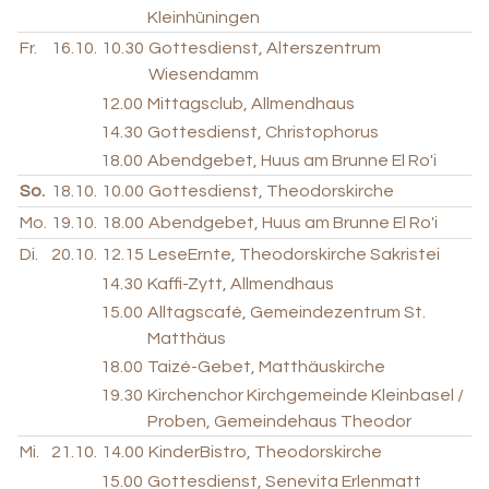
Kleinhüningen
Fr.
16.10.
10.30
Gottesdienst, Alterszentrum
Wiesendamm
12.00
Mittagsclub, Allmendhaus
14.30
Gottesdienst, Christophorus
18.00
Abendgebet, Huus am Brunne El Ro'i
So.
18.10.
10.00
Gottesdienst, Theodorskirche
Mo.
19.10.
18.00
Abendgebet, Huus am Brunne El Ro'i
Di.
20.10.
12.15
LeseErnte, Theodorskirche Sakristei
14.30
Kaffi-Zytt, Allmendhaus
15.00
Alltagscafé, Gemeindezentrum St.
Matthäus
18.00
Taizé-Gebet, Matthäuskirche
19.30
Kirchenchor Kirchgemeinde Kleinbasel /
Proben, Gemeindehaus Theodor
Mi.
21.10.
14.00
KinderBistro, Theodorskirche
15.00
Gottesdienst, Senevita Erlenmatt