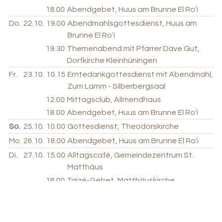
18.00
Abendgebet, Huus am Brunne El Ro'i
Do.
22.10.
19.00
Abendmahlsgottesdienst, Huus am
Brunne El Ro'i
19.30
Themenabend mit Pfarrer Dave Gut,
Dorfkirche Kleinhüningen
Fr.
23.10.
10.15
Erntedankgottesdienst mit Abendmahl,
Zum Lamm - Silberbergsaal
12.00
Mittagsclub, Allmendhaus
18.00
Abendgebet, Huus am Brunne El Ro'i
So.
25.10.
10.00
Gottesdienst, Theodorskirche
Mo.
26.10.
18.00
Abendgebet, Huus am Brunne El Ro'i
Di.
27.10.
15.00
Alltagscafé, Gemeindezentrum St.
Matthäus
18.00
Taizé-Gebet, Matthäuskirche
19.30
Kirchenchor Kirchgemeinde Kleinbasel /
Proben, Gemeindehaus Theodor
Mi.
28.10.
14.00
KinderBistro, Theodorskirche