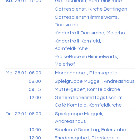
So.
25.01.
10.00
Gottesdienst, Kornfeldkirche
Gottesdienst, Kirche Bettingen
Gottesdienst 'Himmelwärts',
Dorfkirche
Kinderträff Dorfkirche, Meierhof
Kinderträff Kornfeld,
Kornfeldkirche
PraiseBase im Himmelwärts,
Meierhof
Mo.
26.01.
06.00
Morgengebet, Pfarrkapelle
08.00
Spielgruppe Muggeli, Andreashaus
09.15
Müttergebet, Kornfeldkirche
12.00
Generationenmittagstisch im
Café Kornfeld, Kornfeldkirche
Di.
27.01.
08.00
Spielgruppe Muggeli,
Andreashaus
10.00
Bibelcafé Dienstag, Eulerstube
12.00
Friedensgebet, Pfarrkapelle,