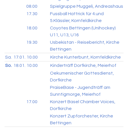
08.00
Spielgruppe Muggeli, Andreashaus
17.30
Fussball Hattrick für 4.und
5.Klässler, Kornfeldkirche
18.00
Coyotes Bettingen (Unihockey)
U11, U13, U16
19.30
Usbekistan - Reisebericht, Kirche
Bettingen
Sa.
17.01.
10.00
Kirche Kunterbunt, Kornfeldkirche
So.
18.01.
10.00
Kinderträff Dorfkirche, Meierhof
Oekumenischer Gottesdienst,
Dorfkirche
PraiseBase - Jugendträff am
Sunntigmorge, Meierhof
17.00
Konzert Basel Chamber Voices,
Dorfkirche
Konzert Zupforchester, Kirche
Bettingen