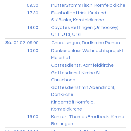
09.30
MütterStammTisch, Kornfeldkirche
17.30
Fussball Hattrick für 4.und
5.Klässler, Kornfeldkirche
18.00
Coyotes Bettingen (Unihockey)
U11, U13, U16
So.
01.02.
09.00
Choralsingen, Dorfkirche Riehen
10.00
Dankesanlass Weihnachtsprojekt,
Meierhof
Gottesdienst, Kornfeldkirche
Gottesdienst Kirche St.
Chrischona
Gottesdienst mit Abendmahl,
Dorfkirche
Kinderträff Kornfeld,
Kornfeldkirche
16.00
Konzert Thomas Brodbeck, Kirche
Bettingen