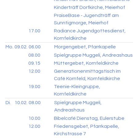
Kinderträff Dorfkirche, Meierhof
PraiseBase - Jugendträff am
Sunntigmorge, Meierhof
17.00
Radiance Jugendgottesdienst,
Kornfeldkirche
Mo.
09.02.
06.00
Morgengebet, Pfarrkapelle
08.00
Spielgruppe Muggeli, Andreashaus
09.15
Müttergebet, Kornfeldkirche
12.00
Generationenmittagstisch im
Café Kornfeld, Kornfeldkirche
19.00
Teenie-Kleingruppe,
Kornfeldkirche
Di.
10.02.
08.00
Spielgruppe Muggeli,
Andreashaus
10.00
Bibelcafé Dienstag, Eulerstube
12.00
Friedensgebet, Pfarrkapelle,
Kirchstrasse 7