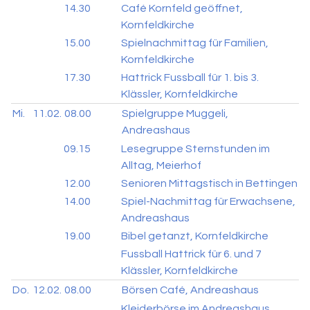
14.30
Café Kornfeld geöffnet,
Kornfeldkirche
15.00
Spielnachmittag für Familien,
Kornfeldkirche
17.30
Hattrick Fussball für 1. bis 3.
Klässler, Kornfeldkirche
Mi.
11.02.
08.00
Spielgruppe Muggeli,
Andreashaus
09.15
Lesegruppe Sternstunden im
Alltag, Meierhof
12.00
Senioren Mittagstisch in Bettingen
14.00
Spiel-Nachmittag für Erwachsene,
Andreashaus
19.00
Bibel getanzt, Kornfeldkirche
Fussball Hattrick für 6. und 7
Klässler, Kornfeldkirche
Do.
12.02.
08.00
Börsen Café, Andreashaus
Kleiderbörse im Andreashaus