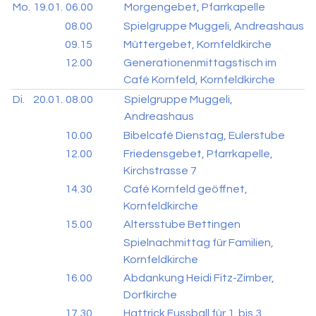
Mo.
19.01.
06.00
Morgengebet, Pfarrkapelle
08.00
Spielgruppe Muggeli, Andreashaus
09.15
Müttergebet, Kornfeldkirche
12.00
Generationenmittagstisch im
Café Kornfeld, Kornfeldkirche
Di.
20.01.
08.00
Spielgruppe Muggeli,
Andreashaus
10.00
Bibelcafé Dienstag, Eulerstube
12.00
Friedensgebet, Pfarrkapelle,
Kirchstrasse 7
14.30
Café Kornfeld geöffnet,
Kornfeldkirche
15.00
Altersstube Bettingen
Spielnachmittag für Familien,
Kornfeldkirche
16.00
Abdankung Heidi Fitz-Zimber,
Dorfkirche
17.30
Hattrick Fussball für 1. bis 3.