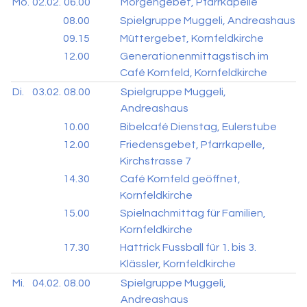
Mo.
02.02.
06.00
Morgengebet, Pfarrkapelle
08.00
Spielgruppe Muggeli, Andreashaus
09.15
Müttergebet, Kornfeldkirche
12.00
Generationenmittagstisch im
Café Kornfeld, Kornfeldkirche
Di.
03.02.
08.00
Spielgruppe Muggeli,
Andreashaus
10.00
Bibelcafé Dienstag, Eulerstube
12.00
Friedensgebet, Pfarrkapelle,
Kirchstrasse 7
14.30
Café Kornfeld geöffnet,
Kornfeldkirche
15.00
Spielnachmittag für Familien,
Kornfeldkirche
17.30
Hattrick Fussball für 1. bis 3.
Klässler, Kornfeldkirche
Mi.
04.02.
08.00
Spielgruppe Muggeli,
Andreashaus