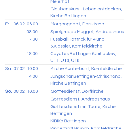
Meierhof
Glaubenskurs - Leben entdecken,
Kirche Bettingen
Fr.
06.02.
06.00
Morgengebet, Dorfkirche
08.00
Spielgruppe Muggeli, Andreashaus
17.30
Fussball Hattrick für 4.und
5.Klässler, Kornfeldkirche
18.00
Coyotes Bettingen (Unihockey)
U11, U13, U16
Sa.
07.02.
10.00
Kirche Kunterbunt, Kornfeldkirche
14.00
Jungschar Bettingen-Chrischona,
Kirche Bettingen
So.
08.02.
10.00
Gottesdienst, Dorfkirche
Gottesdienst, Andreashaus
Gottesdienst mit Taufe, Kirche
Bettingen
KiBiKa Bettingen
Kinderträff Brunch, Kornfeldkirche