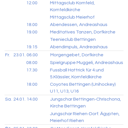
12.00
Mittagsclub Kornfeld,
Kornfeldkirche
Mittagsclub Meierhof
18.00
Abendessen, Andreashaus
19.00
Meditatives Tanzen, Dorfkirche
Teenieclub Bettingen
19.15
Abendimpuls, Andreashaus
Fr.
23.01.
06.00
Morgengebet, Dorfkirche
08.00
Spielgruppe Muggeli, Andreashaus
17.30
Fussball Hattrick für 4.und
5.Klässler, Kornfeldkirche
18.00
Coyotes Bettingen (Unihockey)
U11, U13, U16
Sa.
24.01.
14.00
Jungschar Bettingen-Chrischona,
Kirche Bettingen
Jungschar Riehen-Dorf: Ägypten,
Meierhof Riehen