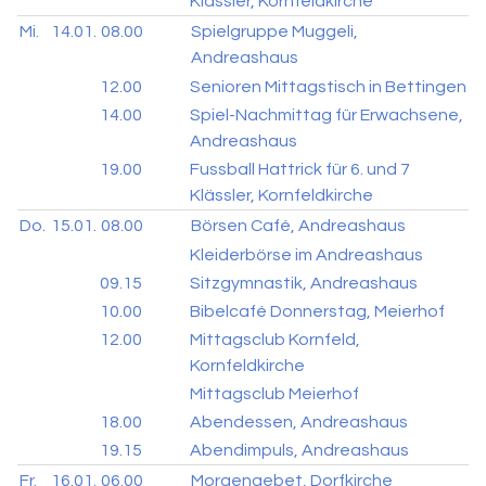
Klässler, Kornfeldkirche
Mi.
14.01.
08.00
Spielgruppe Muggeli,
Andreashaus
12.00
Senioren Mittagstisch in Bettingen
14.00
Spiel-Nachmittag für Erwachsene,
Andreashaus
19.00
Fussball Hattrick für 6. und 7
Klässler, Kornfeldkirche
Do.
15.01.
08.00
Börsen Café, Andreashaus
Kleiderbörse im Andreashaus
09.15
Sitzgymnastik, Andreashaus
10.00
Bibelcafé Donnerstag, Meierhof
12.00
Mittagsclub Kornfeld,
Kornfeldkirche
Mittagsclub Meierhof
18.00
Abendessen, Andreashaus
19.15
Abendimpuls, Andreashaus
Fr.
16.01.
06.00
Morgengebet, Dorfkirche