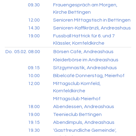
09.30
Frauengespräch am Morgen,
Kirche Bettingen
12.00
Senioren Mittagstisch in Bettingen
14.30
Senioren-Kaffikränzli, Andreashaus
19.00
Fussball Hattrick für 6. und 7
Klässler, Kornfeldkirche
Do.
05.02.
08.00
Börsen Café, Andreashaus
Kleiderbörse im Andreashaus
09.15
Sitzgymnastik, Andreashaus
10.00
Bibelcafé Donnerstag, Meierhof
12.00
Mittagsclub Kornfeld,
Kornfeldkirche
Mittagsclub Meierhof
18.00
Abendessen, Andreashaus
19.00
Teenieclub Bettingen
19.15
Abendimpuls, Andreashaus
19.30
'Gastfreundliche Gemeinde',