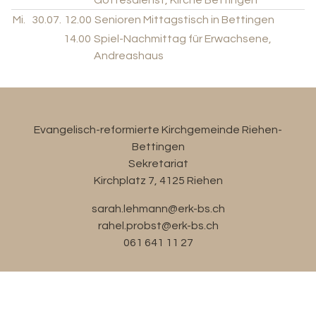
Mi.
30.07.
12.00
Senioren Mittagstisch in Bettingen
14.00
Spiel-Nachmittag für Erwachsene,
Andreashaus
Evangelisch-reformierte Kirchgemeinde Riehen-
Bettingen
Sekretariat
Kirchplatz 7, 4125 Riehen
sarah.lehmann@erk-bs.ch
rahel.probst@erk-bs.ch
061 641 11 27