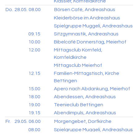
Klässler, Kornfeldkirche
Do.
28.05.
08.00
Börsen Café, Andreashaus
Kleiderbörse im Andreashaus
Spielgruppe Muggeli, Andreashaus
09.15
Sitzgymnastik, Andreashaus
10.00
Bibelcafé Donnerstag, Meierhof
12.00
Mittagsclub Kornfeld,
Kornfeldkirche
Mittagsclub Meierhof
12.15
Familien-Mittagstisch, Kirche
Bettingen
15.00
Apero nach Abdankung, Meierhof
18.00
Abendessen, Andreashaus
19.00
Teenieclub Bettingen
19.15
Abendimpuls, Andreashaus
Fr.
29.05.
06.00
Morgengebet, Dorfkirche
08.00
Spielgruppe Muggeli, Andreashaus
09.30
MütterStammTisch, Kornfeldkirche