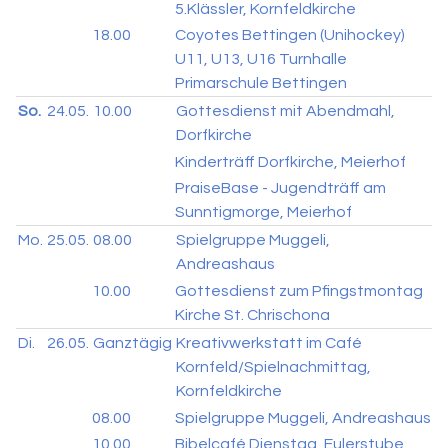
5.Klässler, Kornfeldkirche
18.00
Coyotes Bettingen (Unihockey)
U11, U13, U16 Turnhalle
Primarschule Bettingen
So.
24.05.
10.00
Gottesdienst mit Abendmahl,
Dorfkirche
Kinderträff Dorfkirche, Meierhof
PraiseBase - Jugendträff am
Sunntigmorge, Meierhof
Mo.
25.05.
08.00
Spielgruppe Muggeli,
Andreashaus
10.00
Gottesdienst zum Pfingstmontag
Kirche St. Chrischona
Di.
26.05.
Ganztägig
Kreativwerkstatt im Café
Kornfeld/Spielnachmittag,
Kornfeldkirche
08.00
Spielgruppe Muggeli, Andreashaus
10.00
Bibelcafé Dienstag, Eulerstube