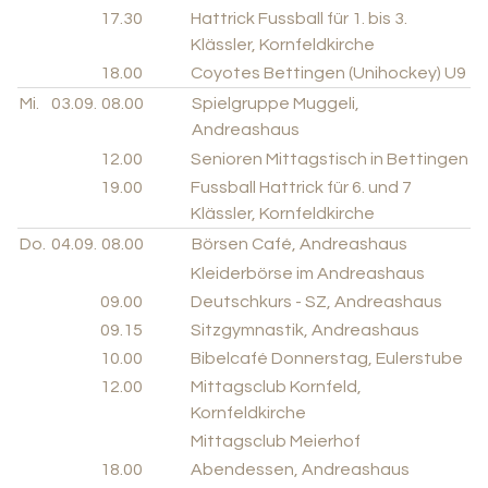
17.30
Hattrick Fussball für 1. bis 3.
Klässler, Kornfeldkirche
18.00
Coyotes Bettingen (Unihockey) U9
Mi.
03.09.
08.00
Spielgruppe Muggeli,
Andreashaus
12.00
Senioren Mittagstisch in Bettingen
19.00
Fussball Hattrick für 6. und 7
Klässler, Kornfeldkirche
Do.
04.09.
08.00
Börsen Café, Andreashaus
Kleiderbörse im Andreashaus
09.00
Deutschkurs - SZ, Andreashaus
09.15
Sitzgymnastik, Andreashaus
10.00
Bibelcafé Donnerstag, Eulerstube
12.00
Mittagsclub Kornfeld,
Kornfeldkirche
Mittagsclub Meierhof
18.00
Abendessen, Andreashaus