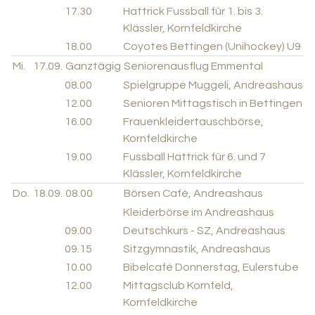
17.30
Hattrick Fussball für 1. bis 3.
Klässler, Kornfeldkirche
18.00
Coyotes Bettingen (Unihockey) U9
Mi.
17.09.
Ganztägig
Seniorenausflug Emmental
08.00
Spielgruppe Muggeli, Andreashaus
12.00
Senioren Mittagstisch in Bettingen
16.00
Frauenkleidertauschbörse,
Kornfeldkirche
19.00
Fussball Hattrick für 6. und 7
Klässler, Kornfeldkirche
Do.
18.09.
08.00
Börsen Café, Andreashaus
Kleiderbörse im Andreashaus
09.00
Deutschkurs - SZ, Andreashaus
09.15
Sitzgymnastik, Andreashaus
10.00
Bibelcafé Donnerstag, Eulerstube
12.00
Mittagsclub Kornfeld,
Kornfeldkirche