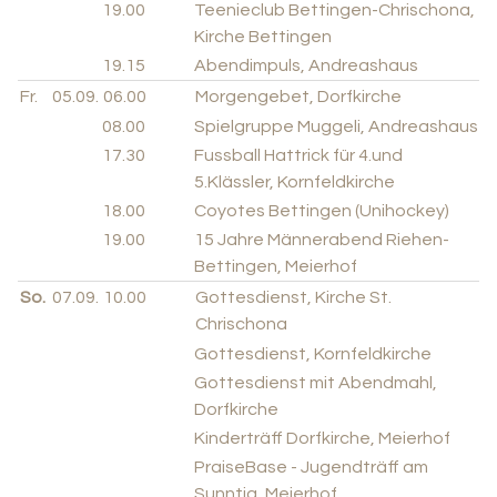
19.00
Teenieclub Bettingen-Chrischona,
Kirche Bettingen
19.15
Abendimpuls, Andreashaus
Fr.
05.09.
06.00
Morgengebet, Dorfkirche
08.00
Spielgruppe Muggeli, Andreashaus
17.30
Fussball Hattrick für 4.und
5.Klässler, Kornfeldkirche
18.00
Coyotes Bettingen (Unihockey)
19.00
15 Jahre Männerabend Riehen-
Bettingen, Meierhof
So.
07.09.
10.00
Gottesdienst, Kirche St.
Chrischona
Gottesdienst, Kornfeldkirche
Gottesdienst mit Abendmahl,
Dorfkirche
Kinderträff Dorfkirche, Meierhof
PraiseBase - Jugendträff am
Sunntig, Meierhof