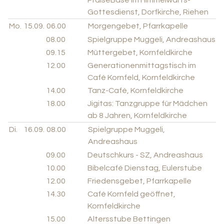
Gottesdienst, Dorfkirche, Riehen
Mo.
15.09.
06.00
Morgengebet, Pfarrkapelle
08.00
Spielgruppe Muggeli, Andreashaus
09.15
Müttergebet, Kornfeldkirche
12.00
Generationenmittagstisch im
Café Kornfeld, Kornfeldkirche
14.00
Tanz-Café, Kornfeldkirche
18.00
Jigitas: Tanzgruppe für Mädchen
ab 8 Jahren, Kornfeldkirche
Di.
16.09.
08.00
Spielgruppe Muggeli,
Andreashaus
09.00
Deutschkurs - SZ, Andreashaus
10.00
Bibelcafé Dienstag, Eulerstube
12.00
Friedensgebet, Pfarrkapelle
14.30
Café Kornfeld geöffnet,
Kornfeldkirche
15.00
Altersstube Bettingen