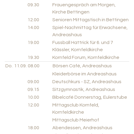
09.30
Frauengespräch am Morgen,
Kirche Bettingen
12.00
Senioren Mittagstisch in Bettingen
14.00
Spiel-Nachmittag für Erwachsene,
Andreashaus
19.00
Fussball Hattrick für 6. und 7
Klässler, Kornfeldkirche
19.30
Kornfeld Forum, Kornfeldkirche
Do.
11.09.
08.00
Börsen Café, Andreashaus
Kleiderbörse im Andreashaus
09.00
Deutschkurs - SZ, Andreashaus
09.15
Sitzgymnastik, Andreashaus
10.00
Bibelcafé Donnerstag, Eulerstube
12.00
Mittagsclub Kornfeld,
Kornfeldkirche
Mittagsclub Meierhof
18.00
Abendessen, Andreashaus