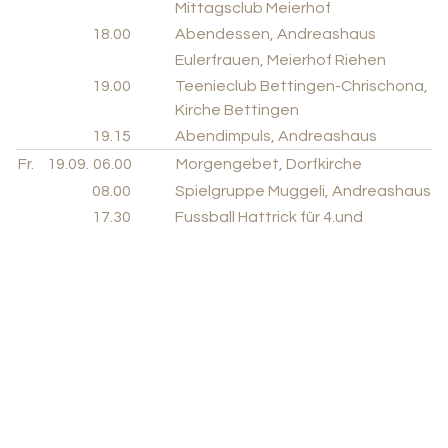
Mittagsclub Meierhof
18.00
Abendessen, Andreashaus
Eulerfrauen, Meierhof Riehen
19.00
Teenieclub Bettingen-Chrischona,
Kirche Bettingen
19.15
Abendimpuls, Andreashaus
Fr.
19.09.
06.00
Morgengebet, Dorfkirche
08.00
Spielgruppe Muggeli, Andreashaus
17.30
Fussball Hattrick für 4.und
5.Klässler, Kornfeldkirche
18.00
Coyotes Bettingen (Unihockey)
18.30
Filmabend «Vergiss mein nicht»,
Meierhof
Sa.
20.09.
19.00
Taizé Abendgebet, Kirche
Bettingen
So.
21.09.
10.00
Kinderträff Kornfeld,
Kornfeldkirche