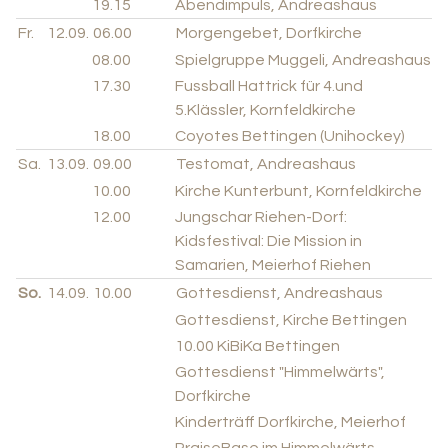
19.15
Abendimpuls, Andreashaus
Fr.
12.09.
06.00
Morgengebet, Dorfkirche
08.00
Spielgruppe Muggeli, Andreashaus
17.30
Fussball Hattrick für 4.und
5.Klässler, Kornfeldkirche
18.00
Coyotes Bettingen (Unihockey)
Sa.
13.09.
09.00
Testomat, Andreashaus
10.00
Kirche Kunterbunt, Kornfeldkirche
12.00
Jungschar Riehen-Dorf:
Kidsfestival: Die Mission in
Samarien, Meierhof Riehen
So.
14.09.
10.00
Gottesdienst, Andreashaus
Gottesdienst, Kirche Bettingen
10.00
KiBiKa Bettingen
Gottesdienst "Himmelwärts",
Dorfkirche
Kinderträff Dorfkirche, Meierhof
PraiseBase im Himmelwärts-