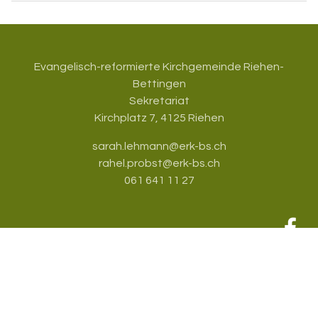
Evangelisch-reformierte Kirchgemeinde Riehen-
Bettingen
Sekretariat
Kirchplatz 7, 4125 Riehen
sarah.lehmann@erk-bs.ch
rahel.probst@erk-bs.ch
061 641 11 27
Datenschutz
| aktualisiert mit
kirchenweb.ch