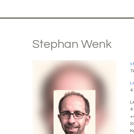
Stephan
Wenk
s
T
L
4
L
4
+
S
K