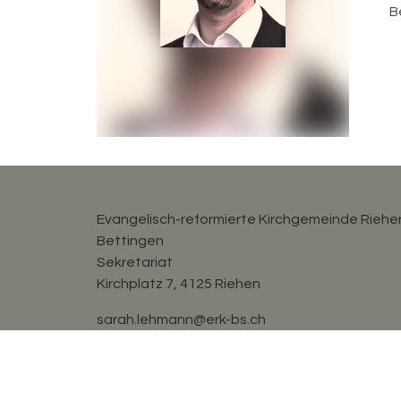
B
Evangelisch-reformierte Kirchgemeinde Riehe
Bettingen
Sekretariat
Kirchplatz 7, 4125 Riehen
sarah.lehmann@erk-bs.ch
rahel.probst@erk-bs.ch
061 641 11 27