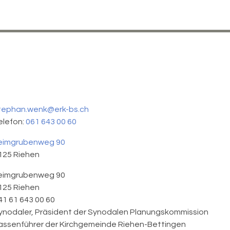
tephan.wenk@erk-bs.ch
elefon:
061 643 00 60
eimgrubenweg 90
125
Riehen
eimgrubenweg 90
125 Riehen
41 61 643 00 60
ynodaler, Präsident der Synodalen Planungskommission
assenführer der Kirchgemeinde Riehen-Bettingen