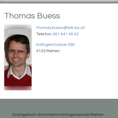
Thomas
Buess
thomas.buess@erk-bs.ch
Telefon:
061 641 40 02
Inzlingerstrasse 296
4125
Riehen
Evangelisch-reformierte Kirchgemeinde Riehen-