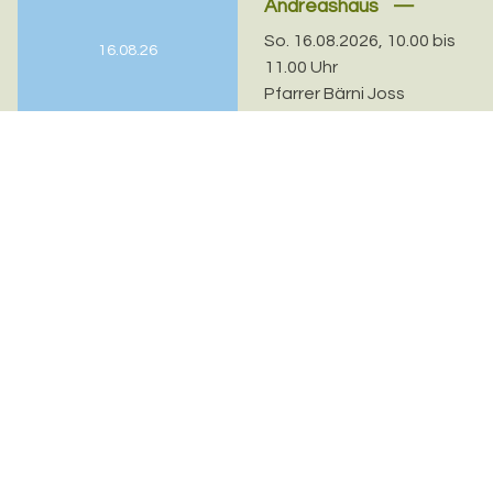
Andreashaus
So. 16.08.2026, 10.00 bis
16.08.26
11.00 Uhr
Pfarrer Bärni Joss
Evangelisch-reformierte Kirchgemeinde Riehen-
Bettingen
Sekretariat
Kirchplatz 7, 4125 Riehen
sarah.lehmann@erk-bs.ch
rahel.probst@erk-bs.ch
061 641 11 27