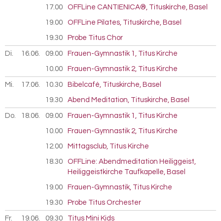
17.00
OFFLine CANTIENICA®, Tituskirche, Basel
19.00
OFFLine Pilates, Tituskirche, Basel
19.30
Probe Titus Chor
Di.
16.06.
2026
09.00
Frauen-Gymnastik 1, Titus Kirche
10.00
Frauen-Gymnastik 2, Titus Kirche
Mi.
17.06.
2026
10.30
Bibelcafé, Tituskirche, Basel
19.30
Abend Meditation, Tituskirche, Basel
Do.
18.06.
2026
09.00
Frauen-Gymnastik 1, Titus Kirche
10.00
Frauen-Gymnastik 2, Titus Kirche
12.00
Mittagsclub, Titus Kirche
18.30
OFFLine: Abendmeditation Heiliggeist,
Heiliggeistkirche Taufkapelle, Basel
19.00
Frauen-Gymnastik, Titus Kirche
19.30
Probe Titus Orchester
Fr.
19.06.
2026
09.30
Titus Mini Kids