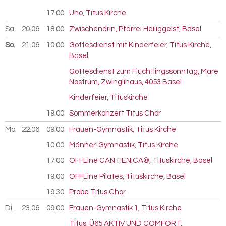
17.00
Uno, Titus Kirche
Sa.
20.06.
2026
18.00
Zwischendrin, Pfarrei Heiliggeist, Basel
So.
21.06.
2026
10.00
Gottesdienst mit Kinderfeier, Titus Kirche,
Basel
Gottesdienst zum Flüchtlingssonntag, Mare
Nostrum, Zwinglihaus, 4053 Basel
Kinderfeier, Tituskirche
19.00
Sommerkonzert Titus Chor
Mo.
22.06.
2026
09.00
Frauen-Gymnastik, Titus Kirche
10.00
Männer-Gymnastik, Titus Kirche
17.00
OFFLine CANTIENICA®, Tituskirche, Basel
19.00
OFFLine Pilates, Tituskirche, Basel
19.30
Probe Titus Chor
Di.
23.06.
2026
09.00
Frauen-Gymnastik 1, Titus Kirche
Titus: Ü65 AKTIV UND COMFORT,