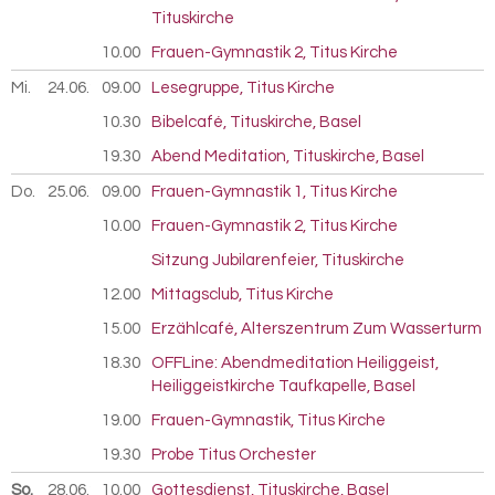
Tituskirche
10.00
Frauen-Gymnastik 2, Titus Kirche
Mi.
24.06.
2026
09.00
Lesegruppe, Titus Kirche
10.30
Bibelcafé, Tituskirche, Basel
19.30
Abend Meditation, Tituskirche, Basel
Do.
25.06.
2026
09.00
Frauen-Gymnastik 1, Titus Kirche
10.00
Frauen-Gymnastik 2, Titus Kirche
Sitzung Jubilarenfeier, Tituskirche
12.00
Mittagsclub, Titus Kirche
15.00
Erzählcafé, Alterszentrum Zum Wasserturm
18.30
OFFLine: Abendmeditation Heiliggeist,
Heiliggeistkirche Taufkapelle, Basel
19.00
Frauen-Gymnastik, Titus Kirche
19.30
Probe Titus Orchester
So.
28.06.
2026
10.00
Gottesdienst, Tituskirche, Basel