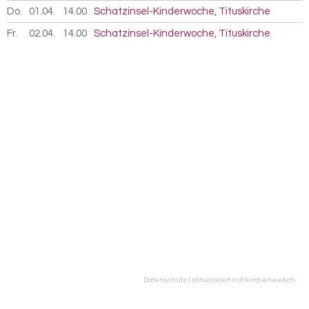
Do.
01.04.
2027
14.00
Schatzinsel-Kinderwoche, Tituskirche
Fr.
02.04.
2027
14.00
Schatzinsel-Kinderwoche, Tituskirche
Datenschutz
|
aktualisiert mit kirchenweb.ch