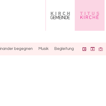
inander begegnen
Musik
Begleitung
8