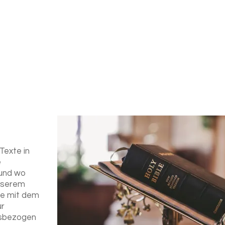
Texte in
e
 und wo
unserem
fe mit dem
ur
ngsbezogen