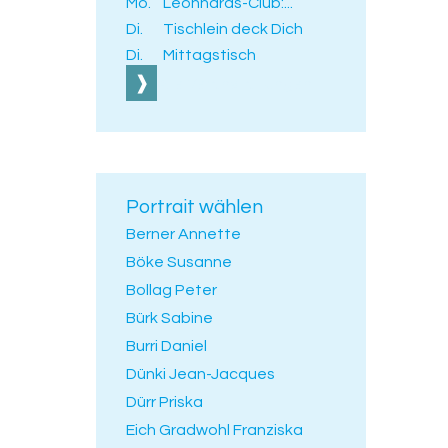
Mo.
Leonhards-Club:...
Di.
Tischlein deck Dich
Di.
Mittagstisch
Alle Veranstaltungen
Portrait wählen
Berner Annette
Böke Susanne
Bollag Peter
Bürk Sabine
Burri Daniel
Dünki Jean-Jacques
Dürr Priska
Eich Gradwohl Franziska