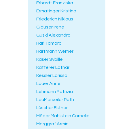
Erhardt Franziska
Ermatinger Kristina
Friederich Niklaus
Glauser Irene
Guski Alexandra
Hari Tamara
Hartmann Werner
Käser Sybille
Kätterer Lothar
Kessler Larissa
Lauer Anne
Lehmann Patrizia
LeuMarseiler Ruth
Lüscher Esther
Mäder Mahlstein Cornelia
Marggraf Armin