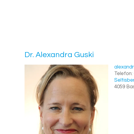
Dr.
Alex­an­dra
Guski
alexandr
Telefon:
Seltisbe
4059
Ba