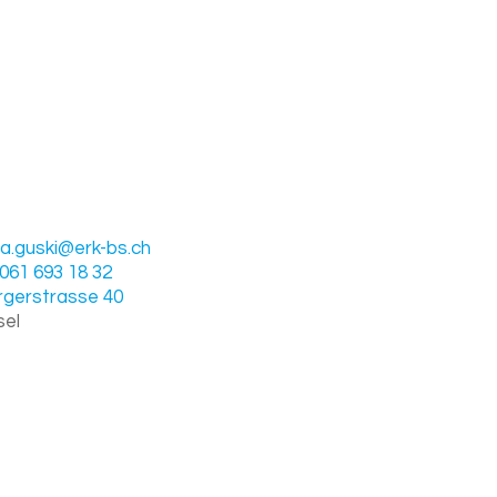
a.guski@erk-bs.ch
061 693 18 32
rgerstrasse 40
sel