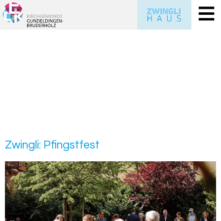
Zwing­li: Pfingst­fest