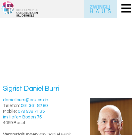
Sig­rist
Da­ni­el
Burri
daniel.burri@erk-bs.ch
Telefon:
061 361 82 80
Mobile:
079 939 71 35
im tiefen Boden 75
4059
Basel
Veranstaltungen
von Daniel Burri: