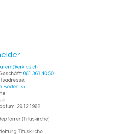
ei­der
matern@erk-bs.ch
Geschäft:
061 361 40 50
tsadresse:
en Boden 75
che
sel
datum:
29.12.1982
pfarrer (Tituskirche)
leitung Tituskirche