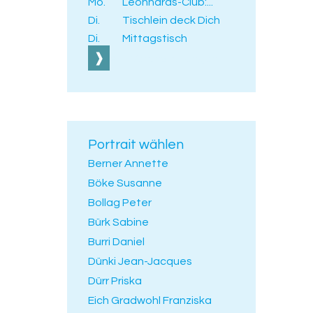
Mo.
Leonhards-Club:...
Di.
Tischlein deck Dich
Di.
Mittagstisch
Alle Veranstaltungen
Portrait wählen
Berner Annette
Böke Susanne
Bollag Peter
Bürk Sabine
Burri Daniel
Dünki Jean-Jacques
Dürr Priska
Eich Gradwohl Franziska