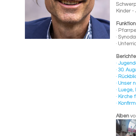
Schwerp
Kinder -
Funktion
· Pfarrp
· Synoda
· Unterri
Berichte
· Jugend
· 30. Au
· Rückbl
· Unser 
· Luege,
· Kirche
· Konfir
Alben
vo