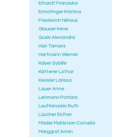
Erhardt Franziska
Ermatinger Kristina
Friederich Niklaus
Glauser Irene
Guski Alexandra
Hari Tamara
Hartmann Werner
Käser Sybille
Kätterer Lothar
Kessler Larissa
Lauer Anne
Lehmann Patrizia
LeuMarseiler Ruth
Lüscher Esther
Mäder Mahlstein Cornelia
Marggraf Armin