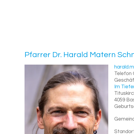
Pfar­rer Dr.
Ha­rald
Ma­tern Schn
harald.
Telefon 
Geschäf
Im Tief
Tituskir
4059
Ba
Geburts
Gemeinde
Standort