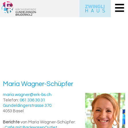
Maria
Wagner-​Schüpfer
maria.wagner@erk-bs.ch
Telefon:
061 336 30 31
Gundeldingerstrasse 370
4053
Basel
Berichte
von Maria Wagner-Schüpfer:
· Café mit BackwarenOutlet