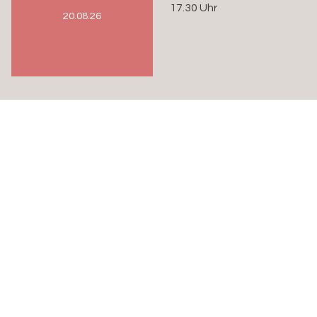
17.30 Uhr
20.08.26
Eglise française réformée evangelique de Bâle
Leonhardskirchplatz 11
4051 Basel