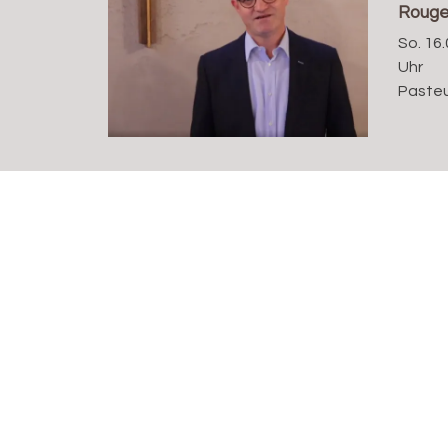
Rouge
So. 16.
Uhr
Pasteu
Eglise française réformée evangelique de Bâl
Leonhardskirchplatz 11
4051 Basel