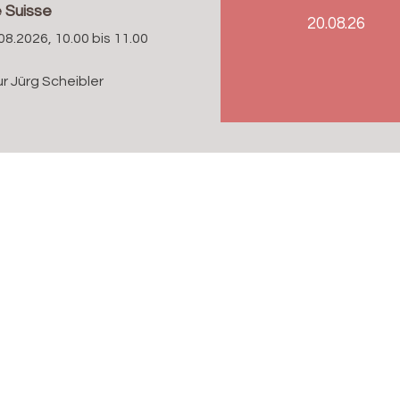
 Suisse
20.08.26
08.2026, 10.00 bis 11.00
r Jürg Scheibler
Verantwortlich für diese Seite:
Céline Hauck
Bereitgestellt:
02.07.2026
D
e