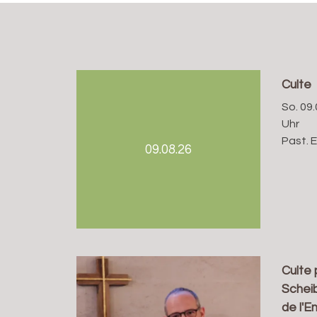
Culte
So. 09.
Uhr
Past. 
09.08.26
Culte 
Scheib
de l'E