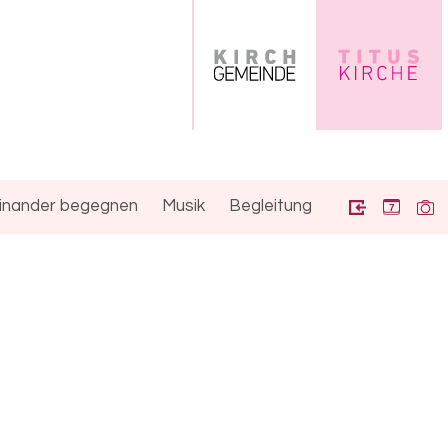
inander begegnen
Musik
Begleitung
7