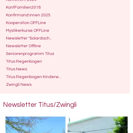
KonfFamilien2018
Konfirmand:innen 2025
Kooperation.OFFLine
Mystikerkurse.OFFLine
Newsletter "Solardach...
Newsletter Offline
Seniorenprogramm Titus
Titus Regenbogen
Titus News
Titus Regenbogen Kinderw...
Zwingli News
News­let­ter Titus/Zwing­li