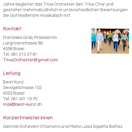
Jahre begleitet das Titus Orchester den Titus Chor und
gestaltet mehrmals jährlich in unterschiedlichen Besetzungen
die Gottesdienste musikalisch mit.
Kontakt
Franziska Grob, Präsidentin
Largitzenstrasse 80
4056 Basel
Tel. 061 313 27 91
TitusOrchester@gmail.com
Leitung
Beat Kunz
Sevogelstrasse 102
4052 Basel
Tel. 061 301 19 70
mail@beat-kunz.ch
Konzertmeister:innen
Germán Echeverri Chamorro und María Luisa Sopeña Ibáñez