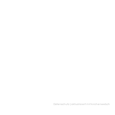
Datenschutz
|
aktualisiert mit kirchenweb.ch