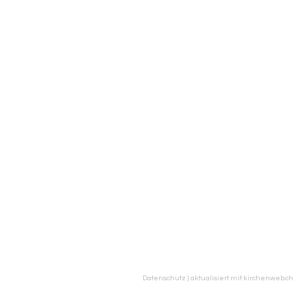
Datenschutz
|
aktualisiert mit kirchenweb.ch