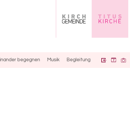
inander begegnen
Musik
Begleitung
7