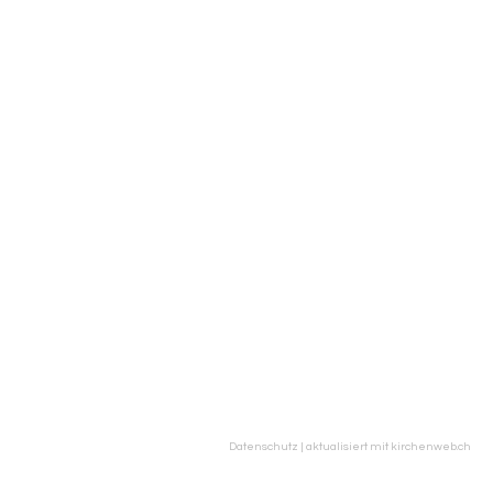
Datenschutz
|
aktualisiert mit kirchenweb.ch