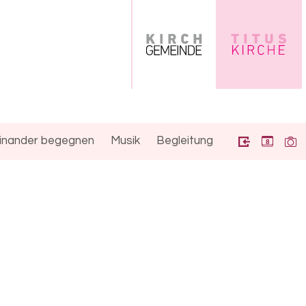
inander begegnen
Musik
Begleitung
8