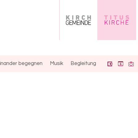
inander begegnen
Musik
Begleitung
6