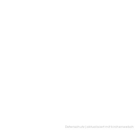
Datenschutz
|
aktualisiert mit kirchenweb.ch