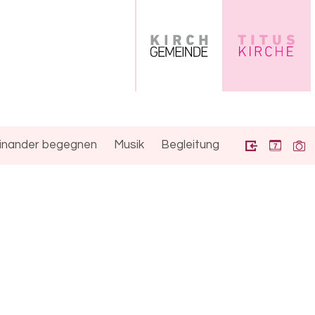
inander begegnen
Musik
Begleitung
7