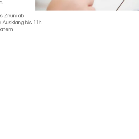
n.
es Znüni ab
 Ausklang bis 11h.
Matern