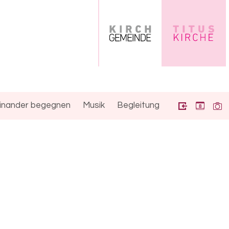
inander begegnen
Musik
Begleitung
8