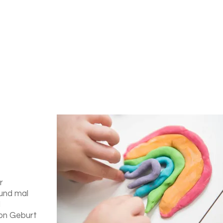
r
 und mal
d
von Geburt