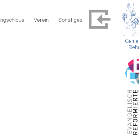
ungschibus
Verein
Sonstiges
Gemei
Rieh