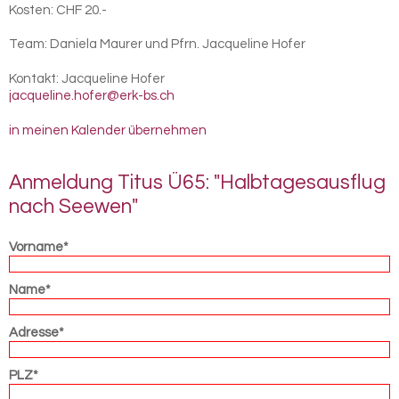
Kosten: CHF 20.-
Team: Daniela Maurer und Pfrn. Jacqueline Hofer
Kontakt:
Jacqueline Hofer
jacqueline.hofer@erk-bs.ch
in meinen Kalender übernehmen
An­mel­dung Titus Ü65: "Halb­ta­ges­aus­flug
nach See­wen"
Vorname*
Name*
Adresse*
PLZ*