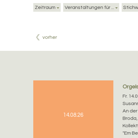
Zeitraum
Veranstaltungen für ...
Stich
vorher
Orgel
Fr. 14.
Susann
An der 
14.08.26
Broda, 
Kollek
"Em Be