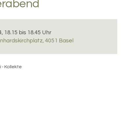
ierabend
4, 18.15 bis 18.45 Uhr
nhardskirchplatz, 4051 Basel
i - Kollekte