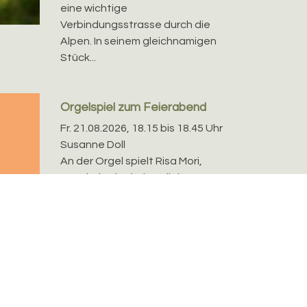
eine wichtige
Verbindungsstrasse durch die
Alpen. In seinem gleichnamigen
Stück...
Orgelspiel zum Feierabend
Fr. 21.08.2026, 18.15 bis 18.45 Uhr
Susanne Doll
An der Orgel spielt Risa Mori,
Basel. Eintritt frei - Kollekte
Werke von H. Kotter, J- P.
Sweelinck, J. S....