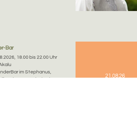
r-Bar
08.2026, 18.00 bis 22.00 Uhr
Akalu
nderBar im Stephanus,
21.08.26
effpunkt zum Auftakt des
endes für Jung und Alt.
SpielBar...