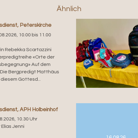
Ähnlich
dienst, Peterskirche
08.2026, 10.00 bis 11.00
rin Rebekka Scartazzini
predigtreihe «Orte der
sbegegnung» Auf dem
I: Die Bergpredigt Matthäus
t diesem Gottesd...
sdienst, APH Holbeinhof
08.2026, 10.30 Uhr
 Elias Jenni
16.08.26