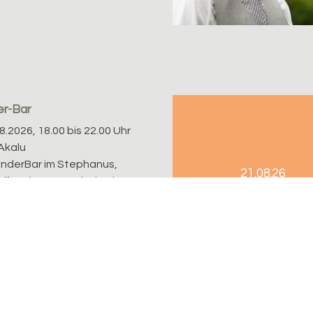
r-Bar
08.2026, 18.00 bis 22.00 Uhr
Akalu
nderBar im Stephanus,
21.08.26
effpunkt zum Auftakt des
endes für Jung und Alt.
SpielBar...