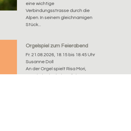
eine wichtige
Verbindungsstrasse durch die
Alpen. In seinem gleichnamigen
Stück...
Orgelspiel zum Feierabend
Fr. 21.08.2026, 18.15 bis 18.45 Uhr
Susanne Doll
An der Orgel spielt Risa Mori,
Basel. Eintritt frei - Kollekte
Werke von H. Kotter, J- P.
Sweelinck, J. S....