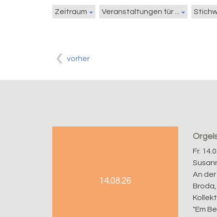
Zeitraum
Veranstaltungen für ...
Stich
vorher
Orgel
Fr. 14.
Susann
An der 
14.08.26
Broda, 
Kollek
"Em Be