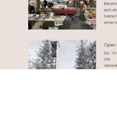
Bereit
sich d
Samsta
einen e
Open 
Do. 13.
Uhr
Veroni
Open O
aus “O
Office
Johanne