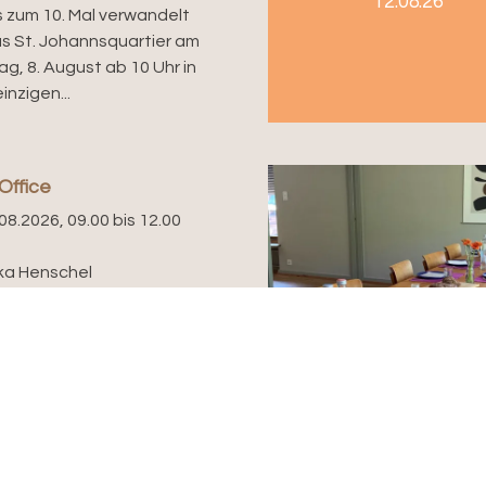
12.08.26
s zum 10. Mal verwandelt
as St. Johannsquartier am
g, 8. August ab 10 Uhr in
inzigen...
Office
08.2026, 09.00 bis 12.00
ka Henschel
ffice – eine Kombination
pen House” und “Home
”, neu im Zentrum
s. Ab sofort sind...