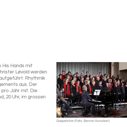
n His Hands mit
Christer Løvold werden
 aufgeführt. Rhythmik
gements aus. Der
pro Jahr mit. Die
, 20 Uhr, im grossen
Gospelchor
(
Foto: Benno Hunziker
)