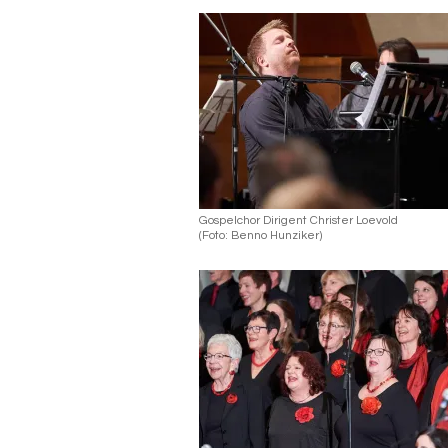
Gospelchor Dirigent Christer Loevold
(
Foto: Benno Hunziker
)