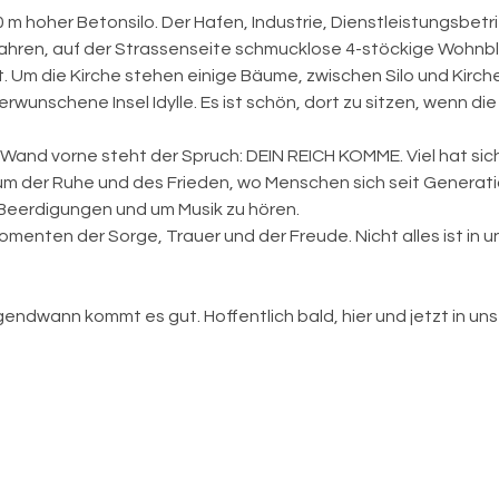
60 m hoher Betonsilo. Der Hafen, Industrie, Dienstleistungsbe
 Jahren, auf der Strassenseite schmucklose 4-stöckige Wohn
t. Um die Kirche stehen einige Bäume, zwischen Silo und Kirche 
rwunschene Insel Idylle. Es ist schön, dort zu sitzen, wenn d
 Wand vorne steht der Spruch: DEIN REICH KOMME. Viel hat sich
aum der Ruhe und des Frieden, wo Menschen sich seit Gener
 Beerdigungen und um Musik zu hören.
omenten der Sorge, Trauer und der Freude. Nicht alles ist in
endwann kommt es gut. Hoffentlich bald, hier und jetzt in unser