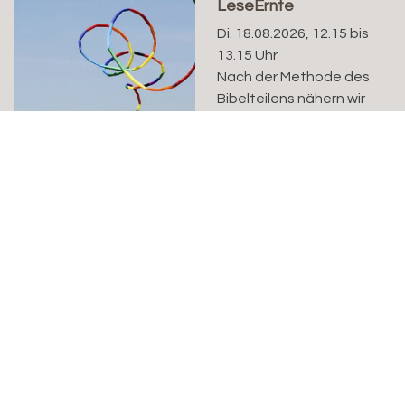
LeseErnte
Di. 18.08.2026, 12.15 bis
13.15 Uhr
Nach der Methode des
Bibelteilens nähern wir
uns dem Predigttext für
den jeweils kommenden
Sonntag: was löst...
LeseErnte
Di. 25.08.2026, 12.15 bis
13.15 Uhr
Nach der Methode des
Bibelteilens nähern wir
uns dem Predigttext für
den jeweils kommenden
Sonntag: was löst...