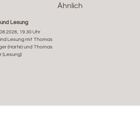
Ähnlich
 und Lesung
08.2026, 19.30 Uhr
und Lesung mit Thomas
ger (Harfe) und Thomas
r (Lesung)