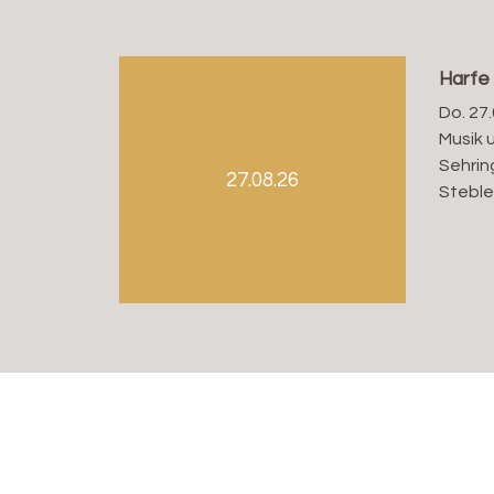
Harfe
Do. 27.
Musik 
Sehrin
27.08.26
Steble
Evang.-ref. Kirchgemeinde Kleinbasel
Sekretariat, Rebgasse 30, 4058 Basel